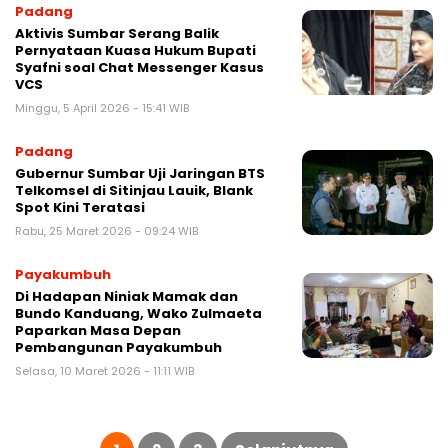
Padang
Aktivis Sumbar Serang Balik
Pernyataan Kuasa Hukum Bupati
Syafni soal Chat Messenger Kasus
VCS
Minggu, 5 April 2026 - 15:41 WIB
Padang
Gubernur Sumbar Uji Jaringan BTS
Telkomsel di Sitinjau Lauik, Blank
Spot Kini Teratasi
Rabu, 25 Maret 2026 - 09:24 WIB
Payakumbuh
Di Hadapan Niniak Mamak dan
Bundo Kanduang, Wako Zulmaeta
Paparkan Masa Depan
Pembangunan Payakumbuh
Selasa, 10 Maret 2026 - 11:11 WIB
Paginasi
pos