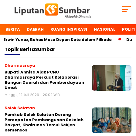
BERITA
DAERAH
RUANG INSPIRASI
NASIONAL
POLITI
win Yunaz, Bahas Masa Depan Kota dalam Pilkada
Dua Tok
Topik
BeritaSumbar
Dharmasraya
Bupati Annisa Ajak PCNU
Dharmasraya Perkuat Kolaborasi
Bangun Daerah dan Pemberdayaan
Umat
Minggu, 12 Juli 2026 - 20:09 WIB
Solok Selatan
Pemkab Solok Selatan Dorong
Percepatan Pembangunan Sekolah
Rakyat, Khairunas Temui Sekjen
Kemensos