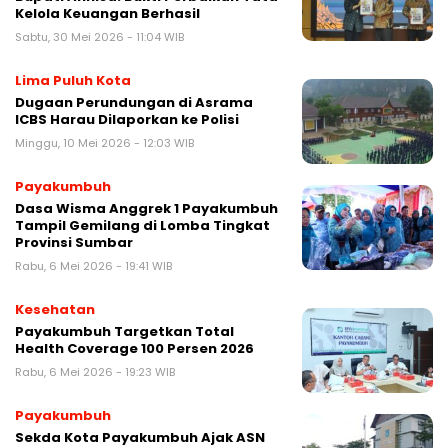
Kelola Keuangan Berhasil
Sabtu, 30 Mei 2026 - 11:04 WIB
Lima Puluh Kota
Dugaan Perundungan di Asrama
ICBS Harau Dilaporkan ke Polisi
Minggu, 10 Mei 2026 - 12:03 WIB
Payakumbuh
Dasa Wisma Anggrek 1 Payakumbuh
Tampil Gemilang di Lomba Tingkat
Provinsi Sumbar
Rabu, 6 Mei 2026 - 19:41 WIB
Kesehatan
Payakumbuh Targetkan Total
Health Coverage 100 Persen 2026
Rabu, 6 Mei 2026 - 19:23 WIB
Payakumbuh
Sekda Kota Payakumbuh Ajak ASN