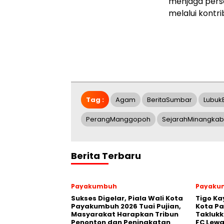
menjaga persa
melalui kontr
Tag :
Agam
BeritaSumbar
Lubuk
PerangManggopoh
SejarahMinangka
Berita Terbaru
Payakumbuh
Payaku
Sukses Digelar, Piala Wali Kota
Tigo Ka
Payakumbuh 2026 Tuai Pujian,
Kota P
Masyarakat Harapkan Tribun
Takluk
Penonton dan Peningkatan
FC Lewa