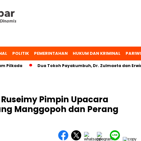
NAL
POLITIK
PEMERINTAHAN
HUKUM DAN KRIMINAL
PARIW
ilkada
Dua Tokoh Payakumbuh, Dr. Zulmaeta dan Erwin Yu
Ruseimy Pimpin Upacara
rang Manggopoh dan Perang