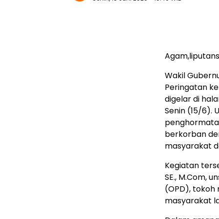
Agam,liputa
Wakil Gubern
Peringatan k
digelar di ha
Senin (15/6).
penghormatan
berkorban d
masyarakat da
Kegiatan ters
SE., M.Com, u
(OPD), tokoh 
masyarakat la