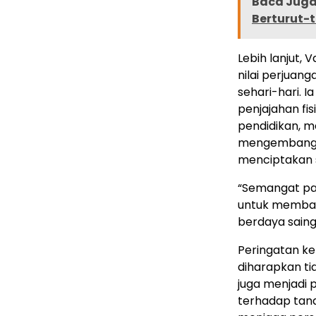
Baca Juga 
Berturut-t
Lebih lanjut,
nilai perjua
sehari-hari. I
penjajahan fi
pendidikan, 
mengembangka
menciptakan 
“Semangat par
untuk membang
berdaya saing,
Peringatan k
diharapkan ti
juga menjadi
terhadap tana