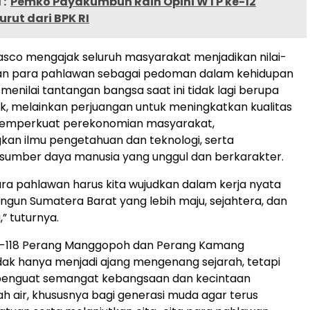
:
Pemko Payakumbuh Raih Opini WTP ke-12
urut dari BPK RI
 Vasco mengajak seluruh masyarakat menjadikan nilai-
ngan para pahlawan sebagai pedoman dalam kehidupan
a menilai tantangan bangsa saat ini tidak lagi berupa
sik, melainkan perjuangan untuk meningkatkan kualitas
memperkuat perekonomian masyarakat,
n ilmu pengetahuan dan teknologi, serta
sumber daya manusia yang unggul dan berkarakter.
a pahlawan harus kita wujudkan dalam kerja nyata
un Sumatera Barat yang lebih maju, sejahtera, dan
” tuturnya.
e-118 Perang Manggopoh dan Perang Kamang
dak hanya menjadi ajang mengenang sejarah, tetapi
 penguat semangat kebangsaan dan kecintaan
h air, khususnya bagi generasi muda agar terus