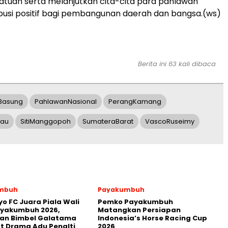
tuan serta melanjutkan cita-cita para pahlawan
ibusi positif bagi pembangunan daerah dan bangsa.(ws)
Berita ini 63 kali dibaca
Basung
PahlawanNasional
PerangKamang
bau
SitiManggopoh
SumateraBarat
VascoRuseimy
mbuh
Payakumbuh
yo FC Juara Piala Wali
Pemko Payakumbuh
ayakumbuh 2026,
Matangkan Persiapan
kan Bimbel Galatama
Indonesia’s Horse Racing Cup
t Drama Adu Penalti
2026