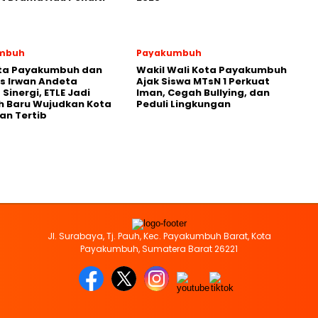
mbuh
Payakumbuh
ota Payakumbuh dan
Wakil Wali Kota Payakumbuh
s Irwan Andeta
Ajak Siswa MTsN 1 Perkuat
Sinergi, ETLE Jadi
Iman, Cegah Bullying, dan
h Baru Wujudkan Kota
Peduli Lingkungan
an Tertib
Jl. Surabaya, Tj. Pauh, Kec. Payakumbuh Barat, Kota
Payakumbuh, Sumatera Barat 26221