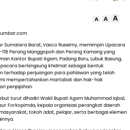
A
A
A
nsumbar.com
ur Sumatera Barat, Vasco Ruseimy, memimpin Upacara
e-118 Perang Manggopoh dan Perang Kamang yang
laman Kantor Bupati Agam, Padang Baru, Lubuk Basung,
 Upacara berlangsung khidmat sebagai bentuk
 terhadap perjuangan para pahlawan yang telah
emi mempertahankan martabat dan hak-hak
ri penjajahan.
ebut turut dihadiri Wakil Bupati Agam Muhammad Iqbal,
nsur Forkopimda, kepala organisasi perangkat daerah
masyarakat, tokoh adat, pelajar, serta berbagai elemen
innya.