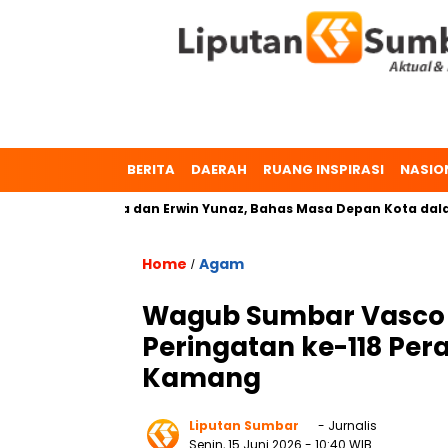
BERITA
DAERAH
RUANG INSPIRASI
NASIO
 Dr. Zulmaeta dan Erwin Yunaz, Bahas Masa Depan Kota dalam P
Home
Agam
/
Wagub Sumbar Vasco 
Peringatan ke-118 Pe
Kamang
Liputan Sumbar
- Jurnalis
Senin, 15 Juni 2026
- 10:40 WIB