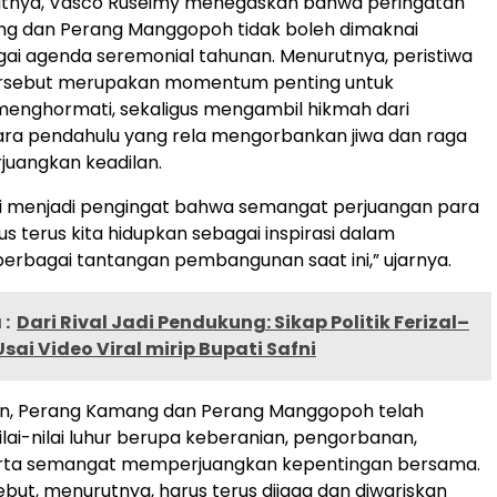
nya, Vasco Ruseimy menegaskan bahwa peringatan
g dan Perang Manggopoh tidak boleh dimaknai
ai agenda seremonial tahunan. Menurutnya, peristiwa
ersebut merupakan momentum penting untuk
enghormati, sekaligus mengambil hikmah dari
ara pendahulu yang rela mengorbankan jiwa dan raga
uangkan keadilan.
ni menjadi pengingat bahwa semangat perjuangan para
s terus kita hidupkan sebagai inspirasi dalam
rbagai tantangan pembangunan saat ini,” ujarnya.
:
Dari Rival Jadi Pendukung: Sikap Politik Ferizal–
Usai Video Viral mirip Bupati Safni
n, Perang Kamang dan Perang Manggopoh telah
lai-nilai luhur berupa keberanian, pengorbanan,
erta semangat memperjuangkan kepentingan bersama.
rsebut, menurutnya, harus terus dijaga dan diwariskan