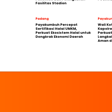
Fasilitas Stadion
Padang
Payaku
Payakumbuh Percepat
Wali K
Sertifikasi Halal UMKM,
Kapolre
Perkuat Ekosistem Halal untuk
Perkuat 
Dongkrak Ekonomi Daerah
Langka
Aman d