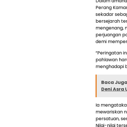
Dalam amanat
Perang Kaman
sekadar sebag
bersejarah t
mengenang, m
perjuangan p
demi memperj
“Peringatan i
pahlawan haru
menghadapi be
Baca Juga 
Deni Asra 
Ia mengataka
mewariskan ni
persatuan, s
Nilai-nilai te