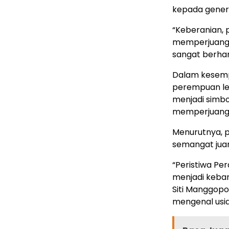
kepada gener
“Keberanian,
memperjuangk
sangat berhar
Dalam kesempa
perempuan leg
menjadi simb
memperjuang
Menurutnya, 
semangat jua
“Peristiwa P
menjadi keba
Siti Manggop
mengenal usi