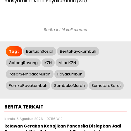
masyarakat Kota Payakumbuh.(ws)
Berita ini 14 kali dibaca
Tag :
BantuanSosial
BeritaPayakumbuh
GotongRoyong
KZN
MiladKZN
PasarSembakoMurah
Payakumbuh
PemkoPayakumbuh
SembakoMurah
SumateraBarat
BERITA TERKAIT
Kamis, 6 Agustus 2026 - 07:56 WIB
Relawan Gerakan Kebajikan Pancasila Disiapkan Jadi