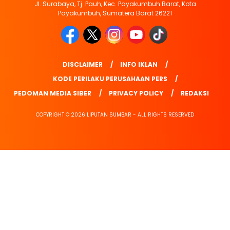
Jl. Surabaya, Tj. Pauh, Kec. Payakumbuh Barat, Kota
Payakumbuh, Sumatera Barat 26221
DISCLAIMER
INFO IKLAN
KODE PERILAKU PERUSAHAAN PERS
PEDOMAN MEDIA SIBER
PRIVACY POLICY
REDAKSI
COPYRIGHT © 2026 LIPUTAN SUMBAR - ALL RIGHTS RESERVED