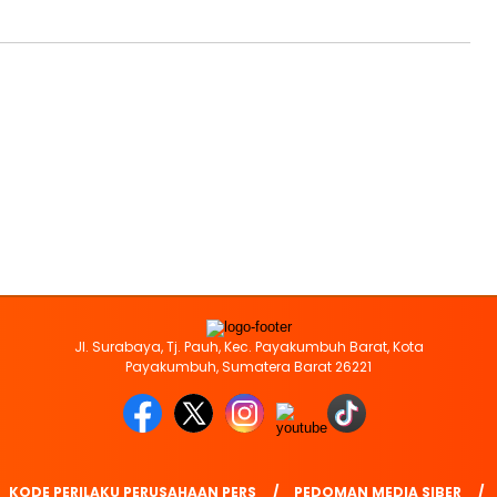
Jl. Surabaya, Tj. Pauh, Kec. Payakumbuh Barat, Kota
Payakumbuh, Sumatera Barat 26221
KODE PERILAKU PERUSAHAAN PERS
PEDOMAN MEDIA SIBER