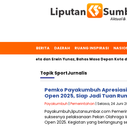
BERITA
DAERAH
RUANG INSPIRASI
NASIO
mbuh, Dr. Zulmaeta dan Erwin Yunaz, Bahas Masa Depan Kota da
Topik
SportJurnalis
Pemko Payakumbuh Apresiasi
Open 2025, Siap Jadi Tuan R
Payakumbuh
|
Pemerintahan
| Selasa, 24 Juni 2
Payakumbuh,liputansumbar.com Pemerint
suksesnya pelaksanaan Pekan Olahraga W
Open 2025. Kegiatan yang berlangsung 