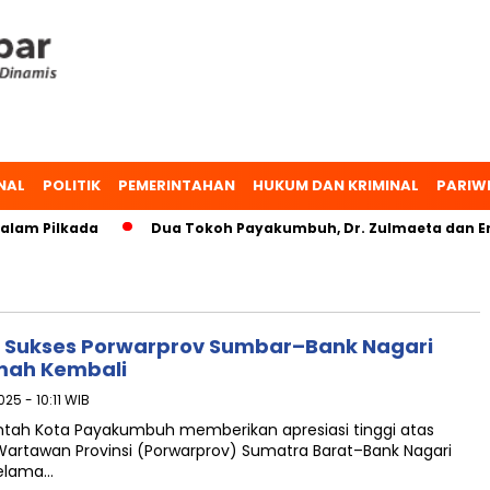
NAL
POLITIK
PEMERINTAHAN
HUKUM DAN KRIMINAL
PARIW
lam Pilkada
Dua Tokoh Payakumbuh, Dr. Zulmaeta dan Erw
 Sukses Porwarprov Sumbar–Bank Nagari
umah Kembali
025 - 10:11 WIB
ah Kota Payakumbuh memberikan apresiasi tinggi atas
artawan Provinsi (Porwarprov) Sumatra Barat–Bank Nagari
selama…