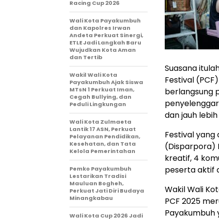
Racing Cup 2026
Wali Kota Payakumbuh
dan Kapolres Irwan
Andeta Perkuat Sinergi,
ETLE Jadi Langkah Baru
Wujudkan Kota Aman
dan Tertib
Suasana itul
Wakil Wali Kota
Festival (PCF)
Payakumbuh Ajak Siswa
MTsN 1 Perkuat Iman,
berlangsung 
Cegah Bullying, dan
penyelenggara
Peduli Lingkungan
dan jauh lebih
Wali Kota Zulmaeta
Lantik 17 ASN, Perkuat
Festival yang
Pelayanan Pendidikan,
Kesehatan, dan Tata
(Disparpora) 
Kelola Pemerintahan
kreatif, 4 kom
peserta aktif 
Pemko Payakumbuh
Lestarikan Tradisi
Mauluan Bogheh,
Wakil Wali K
Perkuat Jati Diri Budaya
Minangkabau
PCF 2025 meru
Payakumbuh y
Wali Kota Cup 2026 Jadi