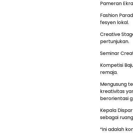
Pameran Ekraf
Fashion Parad
fesyen lokal.
Creative Stag
pertunjukan.
Seminar Creat
Kompetisi Baj
remaja.
Mengusung te
kreativitas y
berorientasi g
Kepala Dispa
sebagai ruang 
“Ini adalah 