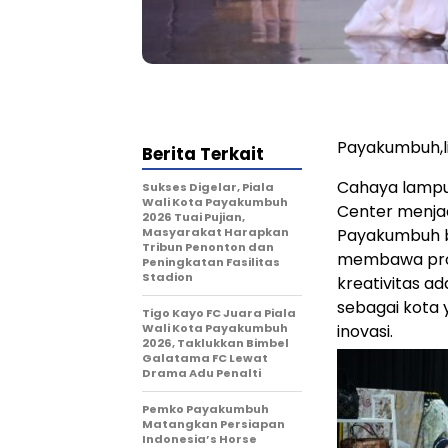
Payakumbuh,
Berita Terkait
Cahaya lampu
Sukses Digelar, Piala
Wali Kota Payakumbuh
Center menjad
2026 Tuai Pujian,
Masyarakat Harapkan
Payakumbuh be
Tribun Penonton dan
membawa prod
Peningkatan Fasilitas
Stadion
kreativitas a
sebagai kota y
Tigo Kayo FC Juara Piala
Wali Kota Payakumbuh
inovasi.
2026, Taklukkan Bimbel
Galatama FC Lewat
Drama Adu Penalti
Pemko Payakumbuh
Matangkan Persiapan
Indonesia’s Horse