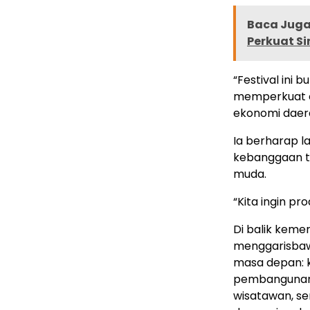
Baca Juga 
Perkuat S
“Festival ini
memperkuat e
ekonomi daera
Ia berharap la
kebanggaan t
muda.
“Kita ingin pr
Di balik kem
menggarisbaw
masa depan: k
pembangunan 
wisatawan, se