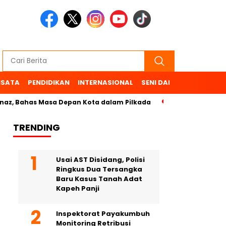
ISATA
PENDIDIKAN
INTERNASIONAL
SENI DAN BUDAYA
OL
as Masa Depan Kota dalam Pilkada
TRENDING
Usai AST Disidang, Polisi
Ringkus Dua Tersangka
Baru Kasus Tanah Adat
Kapeh Panji
Inspektorat Payakumbuh
Monitoring Retribusi