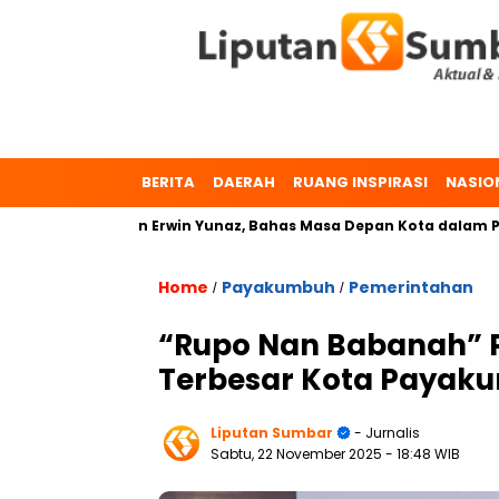
BERITA
DAERAH
RUANG INSPIRASI
NASIO
maeta dan Erwin Yunaz, Bahas Masa Depan Kota dalam Pilkada
Home
Payakumbuh
Pemerintahan
/
/
“Rupo Nan Babanah” PC
Terbesar Kota Payak
Liputan Sumbar
- Jurnalis
Sabtu, 22 November 2025
- 18:48 WIB