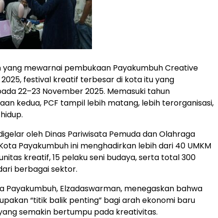
ah yang mewarnai pembukaan Payakumbuh Creative
 2025, festival kreatif terbesar di kota itu yang
pada 22–23 November 2025. Memasuki tahun
an kedua, PCF tampil lebih matang, lebih terorganisasi,
 hidup.
 digelar oleh Dinas Pariwisata Pemuda dan Olahraga
Kota Payakumbuh ini menghadirkan lebih dari 40 UMKM
unitas kreatif, 15 pelaku seni budaya, serta total 300
dari berbagai sektor.
ota Payakumbuh, Elzadaswarman, menegaskan bahwa
pakan “titik balik penting” bagi arah ekonomi baru
ang semakin bertumpu pada kreativitas.