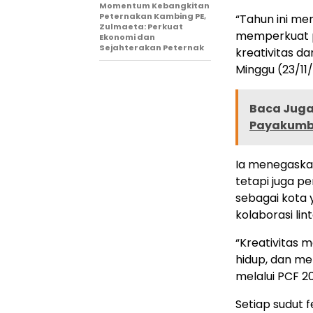
Momentum Kebangkitan
Peternakan Kambing PE,
“Tahun ini men
Zulmaeta: Perkuat
memperkuat 
Ekonomi dan
Sejahterakan Peternak
kreativitas d
Minggu (23/11
Baca Juga 
Payakumbu
Ia menegaskan
tetapi juga p
sebagai kota y
kolaborasi lin
“Kreativitas
hidup, dan men
melalui PCF 20
Setiap sudut