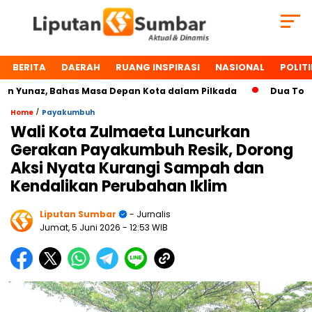
BERITA
DAERAH
RUANG INSPIRASI
NASIONAL
POLITI
unaz, Bahas Masa Depan Kota dalam Pilkada
Dua Tokoh Pa
/
Home
Payakumbuh
Wali Kota Zulmaeta Luncurkan
Gerakan Payakumbuh Resik, Dorong
Aksi Nyata Kurangi Sampah dan
Kendalikan Perubahan Iklim
Liputan Sumbar
- Jurnalis
Jumat, 5 Juni 2026
- 12:53 WIB