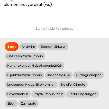
elemen masyarakat.(ws)
Berita ini 120 kali dibaca
Tag :
AksiIklim
EkonomiSirkular
GoGreenPayakumbuh
HariLingkunganHidupSedunia2026
HijaukanPayakumbuh
IndonesiaASRI
KurangiSampah
LingkunganHidup SikoMemilah
NowForClimate
Payakumbuh
PayakumbuhResik
PeduliLingkungan
SILah
Zulmaeta