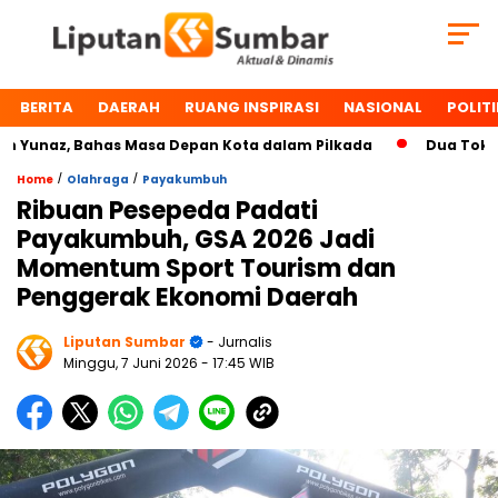
BERITA
DAERAH
RUANG INSPIRASI
NASIONAL
POLITI
unaz, Bahas Masa Depan Kota dalam Pilkada
Dua Tokoh Pa
/
/
Home
Olahraga
Payakumbuh
Ribuan Pesepeda Padati
Payakumbuh, GSA 2026 Jadi
Momentum Sport Tourism dan
Penggerak Ekonomi Daerah
Liputan Sumbar
- Jurnalis
Minggu, 7 Juni 2026
- 17:45 WIB