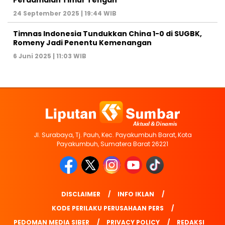
Perdamaian Timur Tengah
24 September 2025 | 19:44 WIB
Timnas Indonesia Tundukkan China 1-0 di SUGBK,
Romeny Jadi Penentu Kemenangan
6 Juni 2025 | 11:03 WIB
Jl. Surabaya, Tj. Pauh, Kec. Payakumbuh Barat, Kota
Payakumbuh, Sumatera Barat 26221
DISCLAIMER
INFO IKLAN
KODE PERILAKU PERUSAHAAN PERS
PEDOMAN MEDIA SIBER
PRIVACY POLICY
REDAKSI