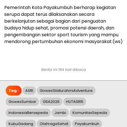
Pemerintah Kota Payakumbuh berharap kegiatan
serupa dapat terus dilaksanakan secara
berkelanjutan sebagai bagian dari penguatan
budaya hidup sehat, promosi potensi daerah, dan
pengembangan sektor sport tourism yang mampu
mendorong pertumbuhan ekonomi masyarakat.(ws)
Berita ini 184 kali dibaca
Tag :
ASRI
GowesSilaturahmiAdventure
GowesSumbar
GSA2026
HUTASRI5
IndonesiaBersepeda
Jambi
KomunitasSepeda
KubuGadang
OlahragaSehat
Payakumbuh