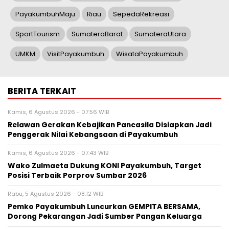
PayakumbuhMaju
Riau
SepedaRekreasi
SportTourism
SumateraBarat
SumateraUtara
UMKM
VisitPayakumbuh
WisataPayakumbuh
BERITA TERKAIT
Kamis, 6 Agustus 2026 - 07:56 WIB
Relawan Gerakan Kebajikan Pancasila Disiapkan Jadi
Penggerak Nilai Kebangsaan di Payakumbuh
Kamis, 6 Agustus 2026 - 07:43 WIB
Wako Zulmaeta Dukung KONI Payakumbuh, Target
Posisi Terbaik Porprov Sumbar 2026
Rabu, 5 Agustus 2026 - 08:12 WIB
Pemko Payakumbuh Luncurkan GEMPITA BERSAMA,
Dorong Pekarangan Jadi Sumber Pangan Keluarga