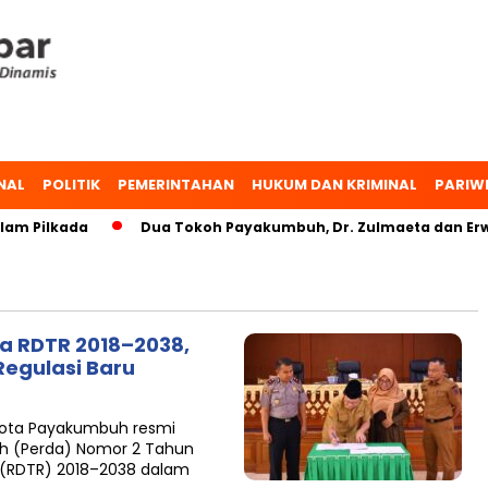
NAL
POLITIK
PEMERINTAHAN
HUKUM DAN KRIMINAL
PARIW
am Pilkada
Dua Tokoh Payakumbuh, Dr. Zulmaeta dan Erwin
a RDTR 2018–2038,
egulasi Baru
ota Payakumbuh resmi
h (Perda) Nomor 2 Tahun
 (RDTR) 2018–2038 dalam