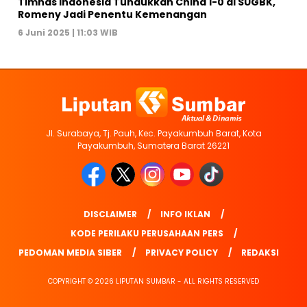
Timnas Indonesia Tundukkan China 1-0 di SUGBK,
Romeny Jadi Penentu Kemenangan
6 Juni 2025 | 11:03 WIB
Jl. Surabaya, Tj. Pauh, Kec. Payakumbuh Barat, Kota
Payakumbuh, Sumatera Barat 26221
DISCLAIMER
INFO IKLAN
KODE PERILAKU PERUSAHAAN PERS
PEDOMAN MEDIA SIBER
PRIVACY POLICY
REDAKSI
COPYRIGHT © 2026 LIPUTAN SUMBAR - ALL RIGHTS RESERVED