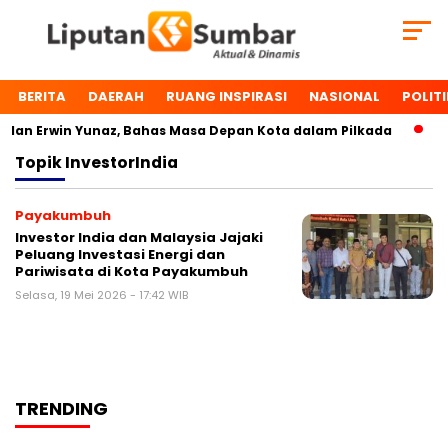
BERITA
DAERAH
RUANG INSPIRASI
NASIONAL
POLITI
an Erwin Yunaz, Bahas Masa Depan Kota dalam Pilkada
Du
Topik
InvestorIndia
Payakumbuh
Investor India dan Malaysia Jajaki
Peluang Investasi Energi dan
Pariwisata di Kota Payakumbuh
Selasa, 19 Mei 2026 - 17:42 WIB
TRENDING