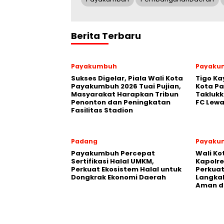
Berita Terbaru
Payakumbuh
Payaku
Sukses Digelar, Piala Wali Kota
Tigo Ka
Payakumbuh 2026 Tuai Pujian,
Kota P
Masyarakat Harapkan Tribun
Takluk
Penonton dan Peningkatan
FC Lewa
Fasilitas Stadion
Padang
Payaku
Payakumbuh Percepat
Wali K
Sertifikasi Halal UMKM,
Kapolre
Perkuat Ekosistem Halal untuk
Perkuat 
Dongkrak Ekonomi Daerah
Langka
Aman d