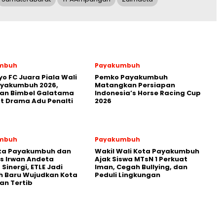
mbuh
Payakumbuh
yo FC Juara Piala Wali
Pemko Payakumbuh
ayakumbuh 2026,
Matangkan Persiapan
kan Bimbel Galatama
Indonesia’s Horse Racing Cup
t Drama Adu Penalti
2026
mbuh
Payakumbuh
ota Payakumbuh dan
Wakil Wali Kota Payakumbuh
s Irwan Andeta
Ajak Siswa MTsN 1 Perkuat
Sinergi, ETLE Jadi
Iman, Cegah Bullying, dan
h Baru Wujudkan Kota
Peduli Lingkungan
an Tertib