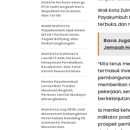
Andeta Perkuat Sinergi,
ETLE Jadi Langkah Baru
Wali Kota Zu
Wujudkan Kota Aman
dan Tertib
Payakumbuh te
terbuka, dan
Wakil Wali Kota
Payakumbuh Ajak Siswa
MTsN 1 Perkuat Iman,
Cegah Bullying, dan
Baca Juga 
Peduli Lingkungan
Jemaah Ha
Wali Kota Zulmaeta
Lantik 17 ASN, Perkuat
Pelayanan Pendidikan,
“Kita terus m
Kesehatan, dan Tata
termasuk inve
Kelola Pemerintahan
pembangunan 
Pemko Payakumbuh
memberikan m
Lestarikan Tradisi
Mauluan Bogheh,
pekerjaan, s
Perkuat Jati Diri Budaya
berkelanjutan
Minangkabau
Ia menilai keh
Wali Kota Cup 2026 Jadi
Momentum Kebangkitan
indikator pos
Peternakan Kambing PE,
Zulmaeta: Perkuat
prospek pemb
Ekonomi dan