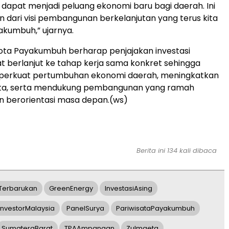
ga dapat menjadi peluang ekonomi baru bagi daerah. Ini
n dari visi pembangunan berkelanjutan yang terus kita
akumbuh,” ujarnya.
ota Payakumbuh berharap penjajakan investasi
t berlanjut ke tahap kerja sama konkret sehingga
rkuat pertumbuhan ekonomi daerah, meningkatkan
ota, serta mendukung pembangunan yang ramah
n berorientasi masa depan.(ws)
Berita ini 134 kali dibaca
Terbarukan
GreenEnergy
InvestasiAsing
InvestorMalaysia
PanelSurya
PariwisataPayakumbuh
SumateraBarat
TPAAmpangan
Zulmaeta