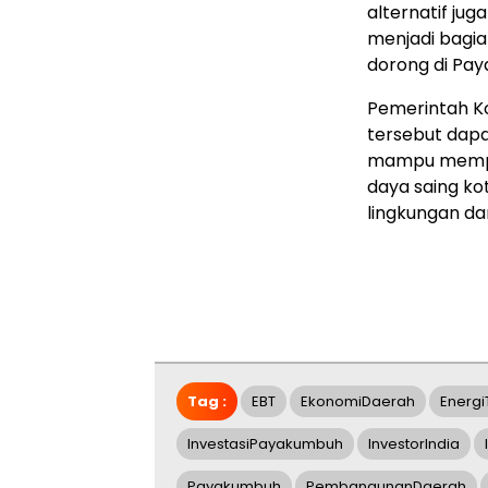
alternatif ju
menjadi bagia
dorong di Pay
Pemerintah K
tersebut dapa
mampu mempe
daya saing k
lingkungan da
Tag :
EBT
EkonomiDaerah
Energi
InvestasiPayakumbuh
InvestorIndia
Payakumbuh
PembangunanDaerah