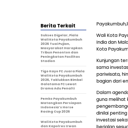
Payakumbuh,
Berita Terkait
Wali Kota Pay
Sukses Digelar, Piala
Wali Kota Payakumbuh
India dan Mala
2026 Tuai Pujian,
Masyarakat Harapkan
Kota Payakumb
Tribun Penonton dan
Peningkatan Fasilitas
Kunjungan ter
Stadion
sama investasi
Tigo Kayo FC Juara Piala
pariwisata, h
Wali Kota Payakumbuh
2026, Taklukkan Bimbel
bagian dari e
Galatama FC Lewat
Drama Adu Penalti
Dalam agenda 
guna melihat k
Pemko Payakumbuh
Matangkan Persiapan
pengembangan
Indonesia’s Horse
Racing Cup 2026
dinilai penti
investasi se
Wali Kota Payakumbuh
berjalan sesu
dan Kapolres Irwan