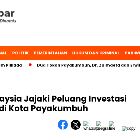
NAL
POLITIK
PEMERINTAHAN
HUKUM DAN KRIMINAL
PARIW
ilkada
Dua Tokoh Payakumbuh, Dr. Zulmaeta dan Erwin Yu
aysia Jajaki Peluang Investasi
a di Kota Payakumbuh