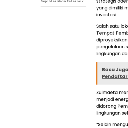
strategis dae
Sejahterakan Peternak
yang dimiliki
investasi.
Salah satu lo
Tempat Pembu
diproyeksikan
pengelolaan s
lingkungan da
Baca Juga 
Pendaftar
Zulmaeta me
menjadi energ
didorong Pem
lingkungan se
“Selain meng