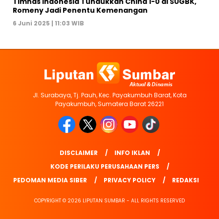
Timnas Indonesia Tundukkan China 1-0 di SUGBK,
Romeny Jadi Penentu Kemenangan
6 Juni 2025 | 11:03 WIB
Jl. Surabaya, Tj. Pauh, Kec. Payakumbuh Barat, Kota
Payakumbuh, Sumatera Barat 26221
DISCLAIMER
INFO IKLAN
KODE PERILAKU PERUSAHAAN PERS
PEDOMAN MEDIA SIBER
PRIVACY POLICY
REDAKSI
COPYRIGHT © 2026 LIPUTAN SUMBAR - ALL RIGHTS RESERVED