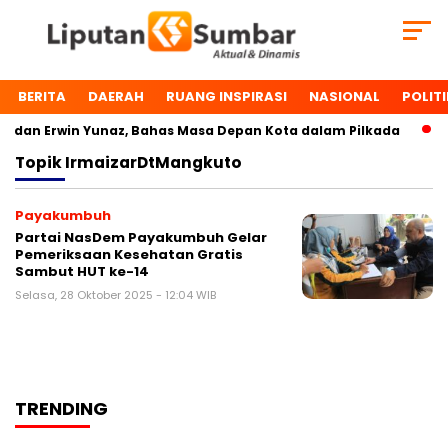
BERITA
DAERAH
RUANG INSPIRASI
NASIONAL
POLITI
dan Erwin Yunaz, Bahas Masa Depan Kota dalam Pilkada
D
Topik
IrmaizarDtMangkuto
Payakumbuh
Partai NasDem Payakumbuh Gelar
Pemeriksaan Kesehatan Gratis
Sambut HUT ke-14
Selasa, 28 Oktober 2025 - 12:04 WIB
TRENDING