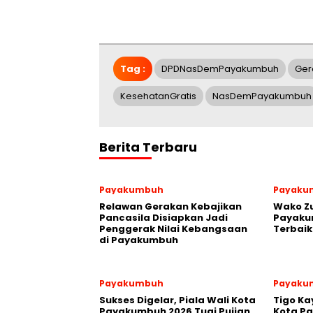
Tag :
DPDNasDemPayakumbuh
Ger
KesehatanGratis
NasDemPayakumbuh
Berita Terbaru
Payakumbuh
Payaku
Relawan Gerakan Kebajikan
Wako Z
Pancasila Disiapkan Jadi
Payakum
Penggerak Nilai Kebangsaan
Terbaik
di Payakumbuh
Payakumbuh
Payaku
Sukses Digelar, Piala Wali Kota
Tigo Ka
Payakumbuh 2026 Tuai Pujian,
Kota P