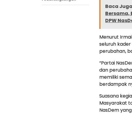
Baca Juga 
Bersama, 
DPW NasD
Menurut Irmai
seluruh kade
perubahan, ba
“Partai NasDe
dan perubahan
memiliki sem
berdampak ny
Suasana kegi
Masyarakat ta
NasDem yang 