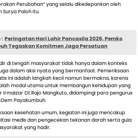
rakan Perubahan” yang selalu dikedepankan oleh
 Surya Paloh itu.
:
Peringatan Hari Lahir Pancasila 2026, Pemko
uh Tegaskan Komitmen Jaga Persatuan
adir di tengah masyarakat tidak hanya dalam konteks
pi juga dalam aksi nyata yang bermanfaat. Pemeriksaan
tis ini adalah langkah kecil namun bermakna, karena
alah modal utama untuk membangun kehidupan yang
jar Irmaizar Dt.Rajo Mangkuto, didampingi para pengurus
asDem Payakumbuh.
ksaan kesehatan umum, kegiatan ini juga mencakup
ltasi medis dan pengecekan tekanan darah serta gula
syarakat yang hadir.