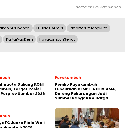
Berita ini 279 kali dibaca
akanPerubahan
HUTNasDem14
IrmaizarDtMangkuto
PartaiNasDem
PayakumbuhSehat
mbuh
Payakumbuh
ulmaeta Dukung KONI
Pemko Payakumbuh
buh, Target Posisi
Luncurkan GEMPITA BERSAMA,
 Porprov Sumbar 2026
Dorong Pekarangan Jadi
Sumber Pangan Keluarga
mbuh
yo FC Juara Piala Wali
ayakumbuh 2026,