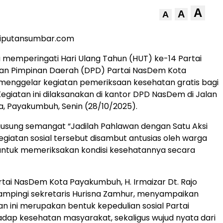
A
A
A
liputansumbar.com
memperingati Hari Ulang Tahun (HUT) ke-14 Partai
n Pimpinan Daerah (DPD) Partai NasDem Kota
enggelar kegiatan pemeriksaan kesehatan gratis bagi
egiatan ini dilaksanakan di kantor DPD NasDem di Jalan
, Payakumbuh, Senin (28/10/2025).
sung semangat “Jadilah Pahlawan dengan Satu Aksi
egiatan sosial tersebut disambut antusias oleh warga
untuk memeriksakan kondisi kesehatannya secara
tai NasDem Kota Payakumbuh, H. Irmaizar Dt. Rajo
ampingi sekretaris Hurisna Zamhur, menyampaikan
n ini merupakan bentuk kepedulian sosial Partai
ap kesehatan masyarakat, sekaligus wujud nyata dari