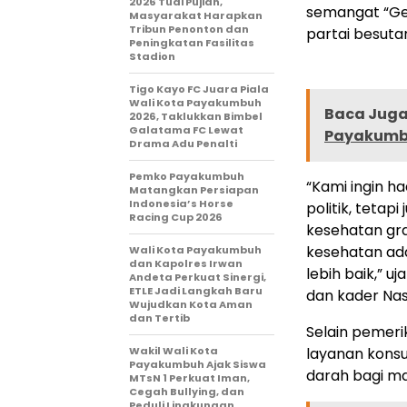
2026 Tuai Pujian,
semangat “Ge
Masyarakat Harapkan
Tribun Penonton dan
partai besutan
Peningkatan Fasilitas
Stadion
Tigo Kayo FC Juara Piala
Wali Kota Payakumbuh
Baca Juga 
2026, Taklukkan Bimbel
Galatama FC Lewat
Payakumb
Drama Adu Penalti
Pemko Payakumbuh
“Kami ingin h
Matangkan Persiapan
Indonesia’s Horse
politik, teta
Racing Cup 2026
kesehatan gra
kesehatan ad
Wali Kota Payakumbuh
dan Kapolres Irwan
lebih baik,” u
Andeta Perkuat Sinergi,
ETLE Jadi Langkah Baru
dan kader N
Wujudkan Kota Aman
dan Tertib
Selain pemeri
Wakil Wali Kota
layanan konsu
Payakumbuh Ajak Siswa
darah bagi ma
MTsN 1 Perkuat Iman,
Cegah Bullying, dan
Peduli Lingkungan