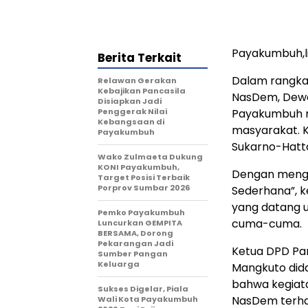
Payakumbuh,
Berita Terkait
Dalam rangka 
Relawan Gerakan
Kebajikan Pancasila
NasDem, Dewa
Disiapkan Jadi
Penggerak Nilai
Payakumbuh m
Kebangsaan di
masyarakat. K
Payakumbuh
Sukarno-Hatta
Wako Zulmaeta Dukung
KONI Payakumbuh,
Dengan mengu
Target Posisi Terbaik
Porprov Sumbar 2026
Sederhana”, k
yang datang 
Pemko Payakumbuh
cuma-cuma.
Luncurkan GEMPITA
BERSAMA, Dorong
Pekarangan Jadi
Ketua DPD Par
Sumber Pangan
Keluarga
Mangkuto did
bahwa kegiata
Sukses Digelar, Piala
NasDem terhad
Wali Kota Payakumbuh