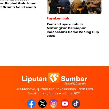
kan Bimbel Galatama
t Drama Adu Penalti
Payakumbuh
Pemko Payakumbuh
Matangkan Persiapan
Indonesia’s Horse Racing Cup
2026
Jl. Surabaya, Tj. Pauh, Kec. Payakumbuh Barat, Kota
Payakumbuh, Sumatera Barat 26221