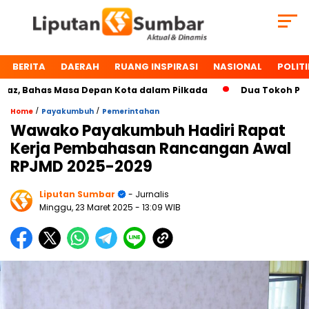
BERITA
DAERAH
RUANG INSPIRASI
NASIONAL
POLITI
 Bahas Masa Depan Kota dalam Pilkada
Dua Tokoh Payakumb
/
/
Home
Payakumbuh
Pemerintahan
Wawako Payakumbuh Hadiri Rapat
Kerja Pembahasan Rancangan Awal
RPJMD 2025-2029
Liputan Sumbar
- Jurnalis
Minggu, 23 Maret 2025
- 13:09 WIB