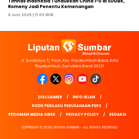
Timnas Indonesia Tundukkan China 1-0 di SUGBK,
Romeny Jadi Penentu Kemenangan
6 Juni 2025 | 11:03 WIB
Jl. Surabaya, Tj. Pauh, Kec. Payakumbuh Barat, Kota
Payakumbuh, Sumatera Barat 26221
DISCLAIMER
INFO IKLAN
KODE PERILAKU PERUSAHAAN PERS
PEDOMAN MEDIA SIBER
PRIVACY POLICY
REDAKSI
COPYRIGHT © 2026 LIPUTAN SUMBAR - ALL RIGHTS RESERVED