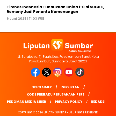
Timnas Indonesia Tundukkan China 1-0 di SUGBK,
Romeny Jadi Penentu Kemenangan
6 Juni 2025 | 11:03 WIB
Jl. Surabaya, Tj. Pauh, Kec. Payakumbuh Barat, Kota
Payakumbuh, Sumatera Barat 26221
DISCLAIMER
INFO IKLAN
KODE PERILAKU PERUSAHAAN PERS
PEDOMAN MEDIA SIBER
PRIVACY POLICY
REDAKSI
COPYRIGHT © 2026 LIPUTAN SUMBAR - ALL RIGHTS RESERVED