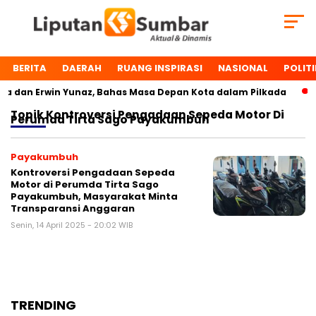
BERITA
DAERAH
RUANG INSPIRASI
NASIONAL
POLITI
 dan Erwin Yunaz, Bahas Masa Depan Kota dalam Pilkada
Topik
Kontroversi Pengadaan Sepeda Motor Di
Perumda Tirta Sago Payakumbuh
Payakumbuh
Kontroversi Pengadaan Sepeda
Motor di Perumda Tirta Sago
Payakumbuh, Masyarakat Minta
Transparansi Anggaran
Senin, 14 April 2025 - 20:02 WIB
TRENDING