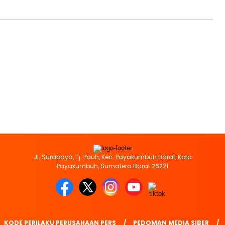
Jl. Surabaya, Tj. Pauh, Kec. Payakumbuh Barat, Kota
Payakumbuh, Sumatera Barat 26221
KODE PERILAKU PERUSAHAAN PERS
PEDOMAN MEDIA SIBER