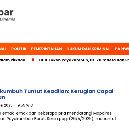
NAL
POLITIK
PEMERINTAHAN
HUKUM DAN KRIMINAL
PARIW
lam Pilkada
Dua Tokoh Payakumbuh, Dr. Zulmaeta dan Erw
akumbuh Tuntut Keadilan: Kerugian Capai
an
Mei 2025 - 19:55 WIB
n emak-emak dan beberapa pria mendatangi Mapolres
an Payakumbuh Barat, Senin pagi (26/5/2025), menuntut