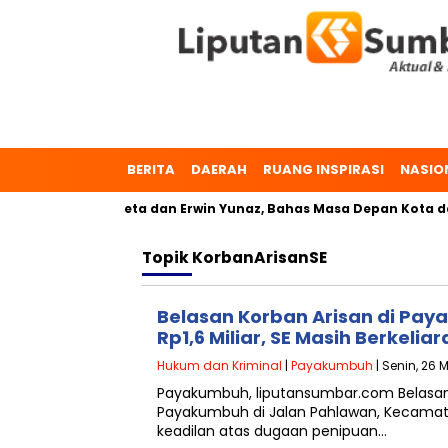
BERITA
DAERAH
RUANG INSPIRASI
NASIO
buh, Dr. Zulmaeta dan Erwin Yunaz, Bahas Masa Depan Kota da
Topik
KorbanArisanSE
Belasan Korban Arisan di Pay
Rp1,6 Miliar, SE Masih Berkeliar
Hukum dan Kriminal
|
Payakumbuh
| Senin, 26 
Payakumbuh, liputansumbar.com Belasa
Payakumbuh di Jalan Pahlawan, Kecamat
keadilan atas dugaan penipuan…