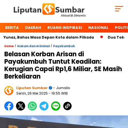
BERITA
DAERAH
RUANG INSPIRASI
NASIONAL
POLITI
az, Bahas Masa Depan Kota dalam Pilkada
Dua Tokoh Paya
/
/
Home
Hukum dan Kriminal
Payakumbuh
Belasan Korban Arisan di
Payakumbuh Tuntut Keadilan:
Kerugian Capai Rp1,6 Miliar, SE Masih
Berkeliaran
Liputan Sumbar
- Jurnalis
Senin, 26 Mei 2025
- 19:55 WIB