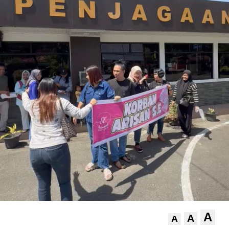
A
A
A