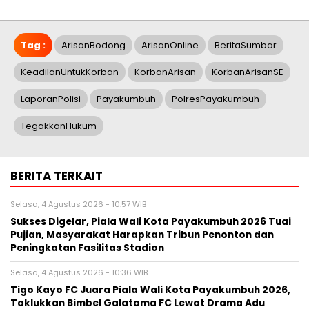
Tag :
ArisanBodong
ArisanOnline
BeritaSumbar
KeadilanUntukKorban
KorbanArisan
KorbanArisanSE
LaporanPolisi
Payakumbuh
PolresPayakumbuh
TegakkanHukum
BERITA TERKAIT
Selasa, 4 Agustus 2026 - 10:57 WIB
Sukses Digelar, Piala Wali Kota Payakumbuh 2026 Tuai
Pujian, Masyarakat Harapkan Tribun Penonton dan
Peningkatan Fasilitas Stadion
Selasa, 4 Agustus 2026 - 10:36 WIB
Tigo Kayo FC Juara Piala Wali Kota Payakumbuh 2026,
Taklukkan Bimbel Galatama FC Lewat Drama Adu