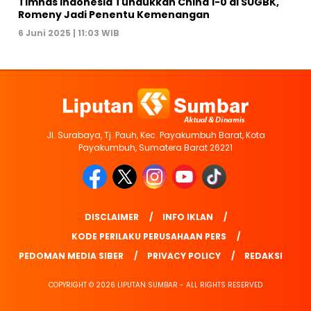
Timnas Indonesia Tundukkan China 1-0 di SUGBK,
Romeny Jadi Penentu Kemenangan
6 Juni 2025 | 11:03 WIB
Jl. Surabaya, Tj. Pauh, Kec. Payakumbuh Barat, Kota
Payakumbuh, Sumatera Barat 26221
DISCLAIMER
INFO IKLAN
KODE PERILAKU PERUSAHAAN PERS
PEDOMAN MEDIA SIBER
PRIVACY POLICY
REDAKSI
COPYRIGHT © 2026 LIPUTAN SUMBAR - ALL RIGHTS RESERVED