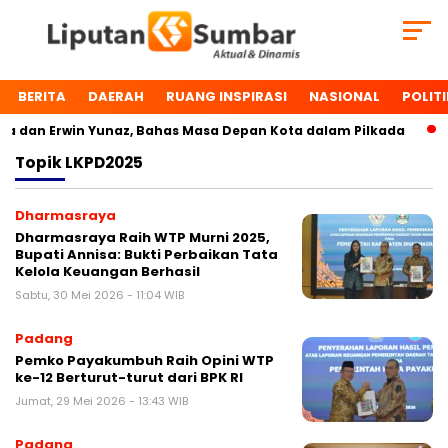
BERITA
DAERAH
RUANG INSPIRASI
NASIONAL
POLITI
 dan Erwin Yunaz, Bahas Masa Depan Kota dalam Pilkada
D
Topik
LKPD2025
Dharmasraya
Dharmasraya Raih WTP Murni 2025,
Bupati Annisa: Bukti Perbaikan Tata
Kelola Keuangan Berhasil
Sabtu, 30 Mei 2026 - 11:04 WIB
Padang
Pemko Payakumbuh Raih Opini WTP
ke-12 Berturut-turut dari BPK RI
Jumat, 29 Mei 2026 - 13:43 WIB
Padang