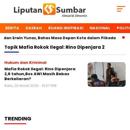
BERITA
DAERAH
RUANG INSPIRASI
NASIONAL
POLITI
dan Erwin Yunaz, Bahas Masa Depan Kota dalam Pilkada
D
Topik
Mafia Rokok Ilegal: Rino Dipenjara 2
Hukum dan Kriminal
Mafia Rokok Ilegal: Rino Dipenjara
2,6 tahun,Bos AWI Masih Bebas
Berkeliaran?
Rabu, 26 Maret 2025 - 16:57 WIB
TRENDING