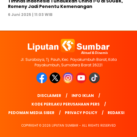
Timnas Indonesia Tundukkan China 1-0 di SUGBK,
Romeny Jadi Penentu Kemenangan
6 Juni 2025 | 11:03 WIB
Jl. Surabaya, Tj. Pauh, Kec. Payakumbuh Barat, Kota
Payakumbuh, Sumatera Barat 26221
DISCLAIMER
INFO IKLAN
KODE PERILAKU PERUSAHAAN PERS
PEDOMAN MEDIA SIBER
PRIVACY POLICY
REDAKSI
COPYRIGHT © 2026 LIPUTAN SUMBAR - ALL RIGHTS RESERVED