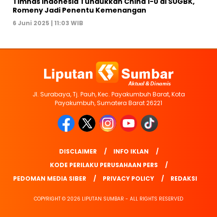
Timnas Indonesia Tundukkan China 1-0 di SUGBK,
Romeny Jadi Penentu Kemenangan
6 Juni 2025 | 11:03 WIB
Jl. Surabaya, Tj. Pauh, Kec. Payakumbuh Barat, Kota
Payakumbuh, Sumatera Barat 26221
DISCLAIMER
INFO IKLAN
KODE PERILAKU PERUSAHAAN PERS
PEDOMAN MEDIA SIBER
PRIVACY POLICY
REDAKSI
COPYRIGHT © 2026 LIPUTAN SUMBAR - ALL RIGHTS RESERVED