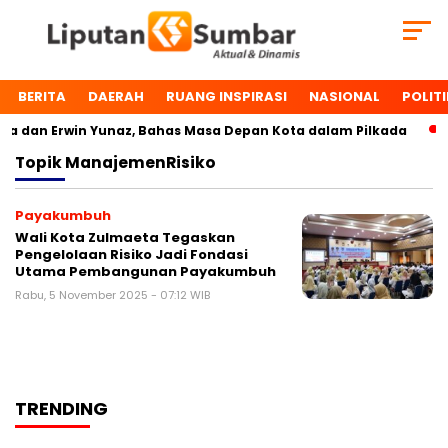
BERITA
DAERAH
RUANG INSPIRASI
NASIONAL
POLITI
 dan Erwin Yunaz, Bahas Masa Depan Kota dalam Pilkada
Topik
ManajemenRisiko
Payakumbuh
Wali Kota Zulmaeta Tegaskan
Pengelolaan Risiko Jadi Fondasi
Utama Pembangunan Payakumbuh
Rabu, 5 November 2025 - 07:12 WIB
TRENDING