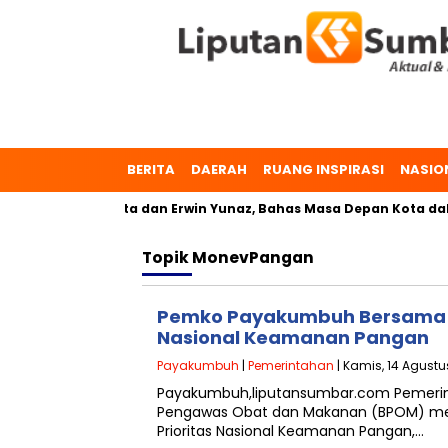
BERITA
DAERAH
RUANG INSPIRASI
NASIO
uh, Dr. Zulmaeta dan Erwin Yunaz, Bahas Masa Depan Kota dala
Topik
MonevPangan
Pemko Payakumbuh Bersama B
Nasional Keamanan Pangan
Payakumbuh
|
Pemerintahan
| Kamis, 14 Agustu
Payakumbuh,liputansumbar.com Pemerin
Pengawas Obat dan Makanan (BPOM) meng
Prioritas Nasional Keamanan Pangan,…