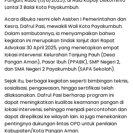
Pangan, Rabu (13/8/2025), di Aula Kopay Diskominfo
Lantai 3 Balai Kota Payakumbuh.
Acara dibuka resmi oleh Asisten I Pemerintahan dan
Kesra, Dafrul Pasi, mewakili Wali Kota Payakumbuh.
Dalam sambutannya, ia menyampaikan bahwa
kegiatan ini merupakan tindak lanjut dari Rapat
Advokasi 30 April 2025, yang menetapkan empat
lokasi intervensi: Kelurahan Tanjung Pauh (Desa
Pangan Aman), Pasar Ibuh (PPABK), SMP Negeri 2,
dan SMA Negeri 2 Payakumbuh (SAPA Sekolah).
Sejak itu, berbagai kegiatan seperti bimbingan teknis,
sosialisasi, pengawasan, hingga sertifikasi telah
dilaksanakan. Dafrul Pasi berharap program ini
dapat meningkatkan kualitas keamanan pangan di
lokasi intervensi, sehingga menjadi percontohan dan
dapat direplikasi ke wilayah lain. Ia juga menekankan
pentingnya dukungan lintas OPD untuk penilaian
Kabupaten/Kota Pangan Aman.