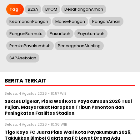
Tag :
B2SA
BPOM
DesaPanganAman
KeamananPangan
MonevPangan
PanganAman
PanganBermutu
PasarIbuh
Payakumbuh
PemkoPayakumbuh
PencegahanStunting
SAPAsekolah
BERITA TERKAIT
Selasa, 4 Agustus 2026 - 10:57 WIB
Sukses Digelar, Piala Wali Kota Payakumbuh 2026 Tuai
Pujian, Masyarakat Harapkan Tribun Penonton dan
Peningkatan Fasilitas Stadion
Selasa, 4 Agustus 2026 - 10:36 WIB
Tigo Kayo FC Juara Piala Wali Kota Payakumbuh 2026,
Taklukkan Bimbel Galatama FC Lewat Drama Adu