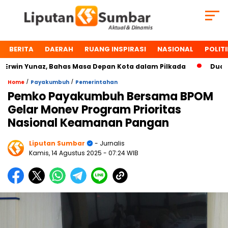
BERITA
DAERAH
RUANG INSPIRASI
NASIONAL
POLITI
in Yunaz, Bahas Masa Depan Kota dalam Pilkada
Dua Toko
/
/
Home
Payakumbuh
Pemerintahan
Pemko Payakumbuh Bersama BPOM
Gelar Monev Program Prioritas
Nasional Keamanan Pangan
Liputan Sumbar
- Jurnalis
Kamis, 14 Agustus 2025
- 07:24 WIB