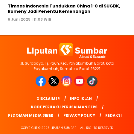
Timnas Indonesia Tundukkan China 1-0 di SUGBK,
Romeny Jadi Penentu Kemenangan
6 Juni 2025 | 11:03 WIB
Jl. Surabaya, Tj. Pauh, Kec. Payakumbuh Barat, Kota
Payakumbuh, Sumatera Barat 26221
DISCLAIMER
INFO IKLAN
KODE PERILAKU PERUSAHAAN PERS
PEDOMAN MEDIA SIBER
PRIVACY POLICY
REDAKSI
COPYRIGHT © 2026 LIPUTAN SUMBAR - ALL RIGHTS RESERVED