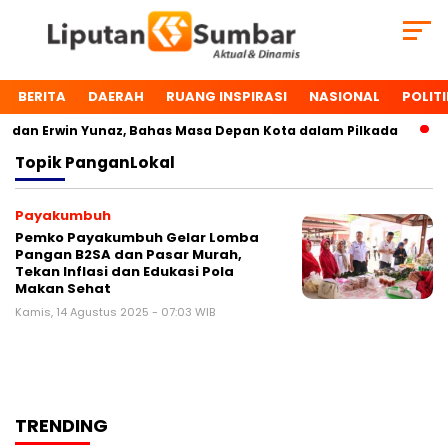
BERITA
DAERAH
RUANG INSPIRASI
NASIONAL
POLITI
dan Erwin Yunaz, Bahas Masa Depan Kota dalam Pilkada
D
Topik
PanganLokal
Payakumbuh
Pemko Payakumbuh Gelar Lomba
Pangan B2SA dan Pasar Murah,
Tekan Inflasi dan Edukasi Pola
Makan Sehat
Kamis, 14 Agustus 2025 - 07:03 WIB
TRENDING