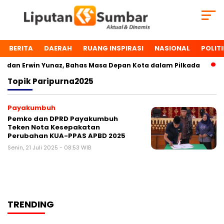
BERITA
DAERAH
RUANG INSPIRASI
NASIONAL
POLITI
dan Erwin Yunaz, Bahas Masa Depan Kota dalam Pilkada
D
Topik
Paripurna2025
Payakumbuh
Pemko dan DPRD Payakumbuh
Teken Nota Kesepakatan
Perubahan KUA-PPAS APBD 2025
Senin, 21 Juli 2025 - 08:53 WIB
TRENDING