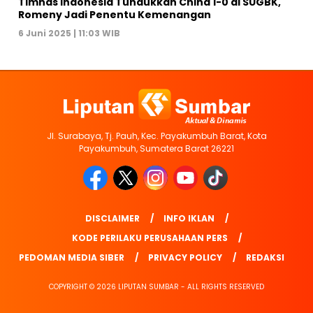
Timnas Indonesia Tundukkan China 1-0 di SUGBK,
Romeny Jadi Penentu Kemenangan
6 Juni 2025 | 11:03 WIB
Jl. Surabaya, Tj. Pauh, Kec. Payakumbuh Barat, Kota
Payakumbuh, Sumatera Barat 26221
DISCLAIMER
INFO IKLAN
KODE PERILAKU PERUSAHAAN PERS
PEDOMAN MEDIA SIBER
PRIVACY POLICY
REDAKSI
COPYRIGHT © 2026 LIPUTAN SUMBAR - ALL RIGHTS RESERVED