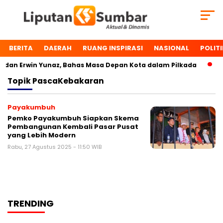
BERITA
DAERAH
RUANG INSPIRASI
NASIONAL
POLITI
an Erwin Yunaz, Bahas Masa Depan Kota dalam Pilkada
Du
Topik
PascaKebakaran
Payakumbuh
Pemko Payakumbuh Siapkan Skema
Pembangunan Kembali Pasar Pusat
yang Lebih Modern
Rabu, 27 Agustus 2025 - 11:50 WIB
TRENDING