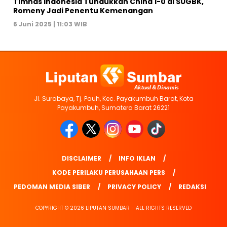
Timnas Indonesia Tundukkan China 1-0 di SUGBK,
Romeny Jadi Penentu Kemenangan
6 Juni 2025 | 11:03 WIB
Jl. Surabaya, Tj. Pauh, Kec. Payakumbuh Barat, Kota
Payakumbuh, Sumatera Barat 26221
DISCLAIMER
INFO IKLAN
KODE PERILAKU PERUSAHAAN PERS
PEDOMAN MEDIA SIBER
PRIVACY POLICY
REDAKSI
COPYRIGHT © 2026 LIPUTAN SUMBAR - ALL RIGHTS RESERVED