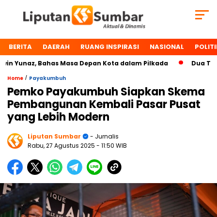
BERITA
DAERAH
RUANG INSPIRASI
NASIONAL
POLITI
Yunaz, Bahas Masa Depan Kota dalam Pilkada
Dua Tokoh P
/
Home
Payakumbuh
Pemko Payakumbuh Siapkan Skema
Pembangunan Kembali Pasar Pusat
yang Lebih Modern
Liputan Sumbar
- Jurnalis
Rabu, 27 Agustus 2025
- 11:50 WIB