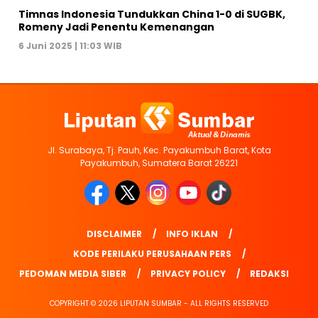
Timnas Indonesia Tundukkan China 1-0 di SUGBK,
Romeny Jadi Penentu Kemenangan
6 Juni 2025 | 11:03 WIB
Jl. Surabaya, Tj. Pauh, Kec. Payakumbuh Barat, Kota
Payakumbuh, Sumatera Barat 26221
DISCLAIMER
INFO IKLAN
KODE PERILAKU PERUSAHAAN PERS
PEDOMAN MEDIA SIBER
PRIVACY POLICY
REDAKSI
COPYRIGHT © 2026 LIPUTAN SUMBAR - ALL RIGHTS RESERVED