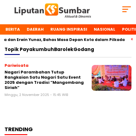
BERITA
DAERAH
RUANG INSPIRASI
NASIONAL
POLITI
a dan Erwin Yunaz, Bahas Masa Depan Kota dalam Pilkada
Topik
PayakumbuhBarolekGodang
Pariwisata
Nagari Parambahan Tutup
Rangkaian Satu Nagari Satu Event
2025 dengan Tradisi “Mangombang
Siriah”
Minggu, 2 November 2025 - 15:45 WIB
TRENDING