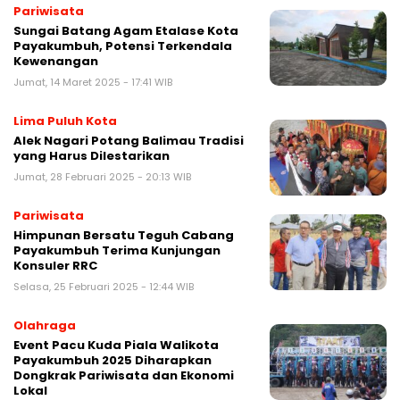
Pariwisata
Sungai Batang Agam Etalase Kota
Payakumbuh, Potensi Terkendala
Kewenangan
Jumat, 14 Maret 2025 - 17:41 WIB
Lima Puluh Kota
Alek Nagari Potang Balimau Tradisi
yang Harus Dilestarikan
Jumat, 28 Februari 2025 - 20:13 WIB
Pariwisata
Himpunan Bersatu Teguh Cabang
Payakumbuh Terima Kunjungan
Konsuler RRC
Selasa, 25 Februari 2025 - 12:44 WIB
Olahraga
Event Pacu Kuda Piala Walikota
Payakumbuh 2025 Diharapkan
Dongkrak Pariwisata dan Ekonomi
Lokal