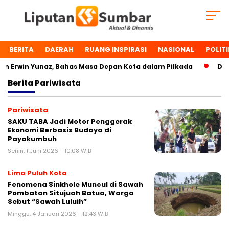
BERITA
DAERAH
RUANG INSPIRASI
NASIONAL
POLITI
Erwin Yunaz, Bahas Masa Depan Kota dalam Pilkada
Dua To
Berita
Pariwisata
Pariwisata
SAKU TABA Jadi Motor Penggerak
Ekonomi Berbasis Budaya di
Payakumbuh
Senin, 1 Juni 2026 - 10:08 WIB
Lima Puluh Kota
Fenomena Sinkhole Muncul di Sawah
Pombatan Situjuah Batua, Warga
Sebut “Sawah Luluih”
Minggu, 4 Januari 2026 - 12:43 WIB