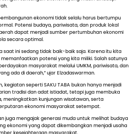
ah.
pembangunan ekonomi tidak selalu harus bertumpu
ormal. Potensi budaya, pariwisata, dan produk lokal
i daerah dapat menjadi sumber pertumbuhan ekonomi
lola secara optimal.
 saat ini sedang tidak baik-baik saja. Karena itu kita
emanfaatkan potensi yang kita miliki. Salah satunya
rdayakan masyarakat melalui UMKM, pariwisata, dan
yang ada di daerah,” ujar Elzadaswarman.
n, kegiatan seperti SAKU TABA bukan hanya menjadi
rian tradisi dan adat istiadat, tetapi juga membuka
, meningkatkan kunjungan wisatawan, serta
rputaran ekonomi masyarakat setempat.
n juga mengajak generasi muda untuk melihat budaya
ang ekonomi yang dapat dikembangkan menjadi usaha
umber kesejahteraan masyarakat.