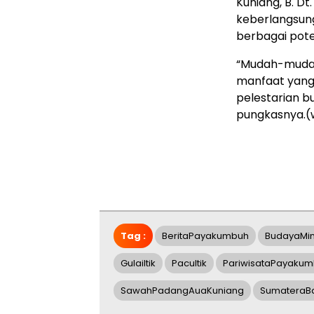
Kuniang, B. D
keberlangsun
berbagai pote
“Mudah-mudah
manfaat yang 
pelestarian 
pungkasnya.(
Tag :
BeritaPayakumbuh
BudayaMi
GulaiItik
PacuItik
PariwisataPayaku
SawahPadangAuaKuniang
SumateraBa