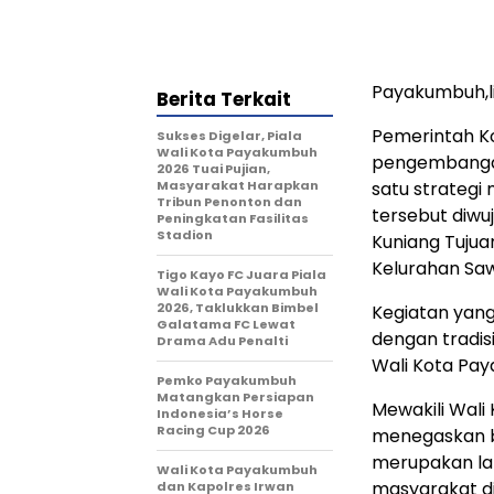
Payakumbuh,
Berita Terkait
Pemerintah K
Sukses Digelar, Piala
Wali Kota Payakumbuh
pengembangan
2026 Tuai Pujian,
Masyarakat Harapkan
satu strateg
Tribun Penonton dan
tersebut diw
Peningkatan Fasilitas
Stadion
Kuniang Tujua
Kelurahan Saw
Tigo Kayo FC Juara Piala
Wali Kota Payakumbuh
2026, Taklukkan Bimbel
Kegiatan yang
Galatama FC Lewat
dengan tradisi
Drama Adu Penalti
Wali Kota Pa
Pemko Payakumbuh
Matangkan Persiapan
Mewakili Wal
Indonesia’s Horse
Racing Cup 2026
menegaskan 
merupakan la
Wali Kota Payakumbuh
masyarakat d
dan Kapolres Irwan