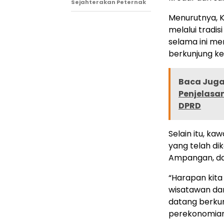
Sejahterakan Peternak
Menurutnya, K
melalui tradisi
selama ini men
berkunjung k
Baca Juga 
Penjelasa
DPRD
Selain itu, ka
yang telah di
Ampangan, dan
“Harapan kit
wisatawan da
datang berku
perekonomian 