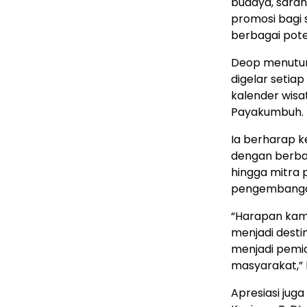
budaya, saran
promosi bagi 
berbagai poten
Deop menutur
digelar setia
kalender wis
Payakumbuh.
Ia berharap 
dengan berbaga
hingga mitra
pengembangan
“Harapan kam
menjadi desti
menjadi pemic
masyarakat,” 
Apresiasi jug