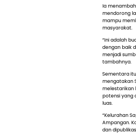
Ia menambahk
mendorong la
mampu membe
masyarakat.
“Ini adalah bu
dengan baik d
menjadi sumb
tambahnya.
Sementara itu
mengatakan SA
melestarikan
potensi yang 
luas.
“Kelurahan Sap
Ampangan. Kam
dan dipublika