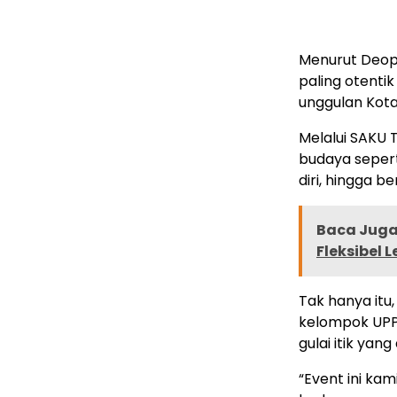
Menurut Deop,
paling otenti
unggulan Kot
Melalui SAKU 
budaya seperti 
diri, hingga b
Baca Juga 
Fleksibel
Tak hanya itu
kelompok UPPK
gulai itik yan
“Event ini ka