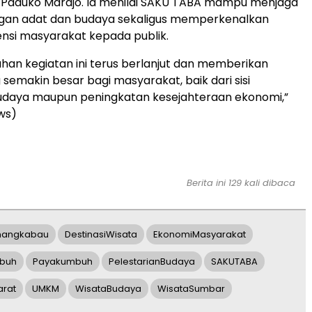
t. Paduko Marajo. Ia menilai SAKU TABA mampu menjaga
gan adat dan budaya sekaligus memperkenalkan
nsi masyarakat kepada publik.
an kegiatan ini terus berlanjut dan memberikan
semakin besar bagi masyarakat, baik dari sisi
budaya maupun peningkatan kesejahteraan ekonomi,”
ws)
Berita ini 129 kali dibaca
nangkabau
DestinasiWisata
EkonomiMasyarakat
mbuh
Payakumbuh
PelestarianBudaya
SAKUTABA
rat
UMKM
WisataBudaya
WisataSumbar