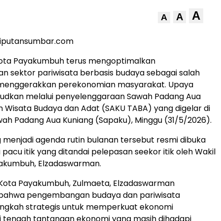
A
A
A
liputansumbar.com
ota Payakumbuh terus mengoptimalkan
 sektor pariwisata berbasis budaya sebagai salah
i menggerakkan perekonomian masyarakat. Upaya
ujudkan melalui penyelenggaraan Sawah Padang Aua
n Wisata Budaya dan Adat (SAKU TABA) yang digelar di
ah Padang Aua Kuniang (Sapaku), Minggu (31/5/2026).
 menjadi agenda rutin bulanan tersebut resmi dibuka
 pacu itik yang ditandai pelepasan seekor itik oleh Wakil
yakumbuh, Elzadaswarman.
i Kota Payakumbuh, Zulmaeta, Elzadaswarman
bahwa pengembangan budaya dan pariwisata
ngkah strategis untuk memperkuat ekonomi
i tengah tantangan ekonomi yang masih dihadapi