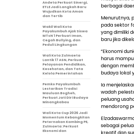
Andeta Perkuat Sinergi,
berbagai daer
ETLE Jadi Langkah Baru
Wujudkan Kota Aman
dan Tertib
Menurutnya, 
pada sektor f
Wakil Wali Kota
Payakumbuh Ajak Siswa
yang dimilik
MTsN 1 Perkuat Iman,
baru jika dike
Cegah Bullying, dan
Peduli Lingkungan
“Ekonomi dunia
Wali Kota Zulmaeta
harus mampu m
Lantik 17 ASN, Perkuat
Pelayanan Pendidikan,
dengan membe
Kesehatan, dan Tata
budaya lokal 
Kelola Pemerintahan
Ia menjelaska
Pemko Payakumbuh
Lestarikan Tradisi
wadah pelesta
Mauluan Bogheh,
Perkuat Jati Diri Budaya
peluang usaha
Minangkabau
mendorong pe
Wali Kota Cup 2026 Jadi
Momentum Kebangkitan
Elzadaswarma
Peternakan Kambing PE,
sebagai pelu
Zulmaeta: Perkuat
Ekonomi dan
kreatif dan s