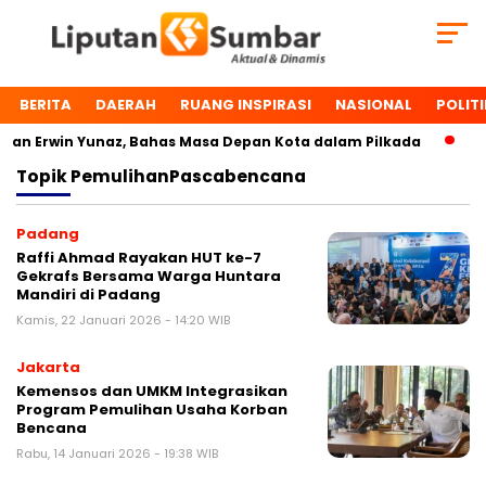
BERITA
DAERAH
RUANG INSPIRASI
NASIONAL
POLITI
n Erwin Yunaz, Bahas Masa Depan Kota dalam Pilkada
Dua
Topik
PemulihanPascabencana
Padang
Raffi Ahmad Rayakan HUT ke-7
Gekrafs Bersama Warga Huntara
Mandiri di Padang
Kamis, 22 Januari 2026 - 14:20 WIB
Jakarta
Kemensos dan UMKM Integrasikan
Program Pemulihan Usaha Korban
Bencana
Rabu, 14 Januari 2026 - 19:38 WIB