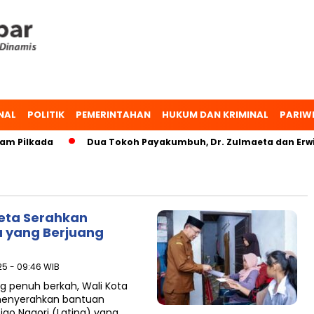
NAL
POLITIK
PEMERINTAHAN
HUKUM DAN KRIMINAL
PARIW
Pilkada
Dua Tokoh Payakumbuh, Dr. Zulmaeta dan Erwin Y
eta Serahkan
 yang Berjuang
25 - 09:46 WIB
g penuh berkah, Wali Kota
menyerahkan bantuan
go Nagori (Latina) yang…