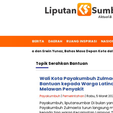
BERITA
DAERAH
RUANG INSPIRASI
NASIO
, Dr. Zulmaeta dan Erwin Yunaz, Bahas Masa Depan Kota dalam 
Topik
Serahkan Bantuan
Wali Kota Payakumbuh Zulma
Bantuan kepada Warga Latina
Melawan Penyakit
Payakumbuh
|
Pemerintahan
| Rabu, 5 Maret 20
Payakumbuh, liputansumbar Di bulan yan
Payakumbuh Zulmaeta turun langsung 
kepada tiga warga Kecamatan Lamposi Ti