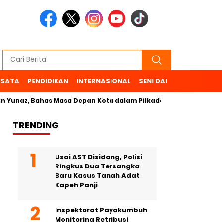
ISATA
PENDIDIKAN
INTERNASIONAL
SENI DAN BUDAYA
OL
unaz, Bahas Masa Depan Kota dalam Pilkada
TRENDING
Usai AST Disidang, Polisi
Ringkus Dua Tersangka
Baru Kasus Tanah Adat
Kapeh Panji
Inspektorat Payakumbuh
Monitoring Retribusi