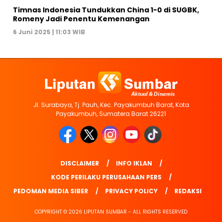
Timnas Indonesia Tundukkan China 1-0 di SUGBK,
Romeny Jadi Penentu Kemenangan
6 Juni 2025 | 11:03 WIB
Jl. Surabaya, Tj. Pauh, Kec. Payakumbuh Barat, Kota
Payakumbuh, Sumatera Barat 26221
DISCLAIMER
INFO IKLAN
KODE PERILAKU PERUSAHAAN PERS
PEDOMAN MEDIA SIBER
PRIVACY POLICY
REDAKSI
COPYRIGHT © 2026 LIPUTAN SUMBAR - ALL RIGHTS RESERVED