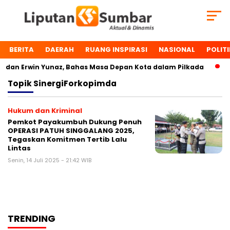
BERITA
DAERAH
RUANG INSPIRASI
NASIONAL
POLITI
dan Erwin Yunaz, Bahas Masa Depan Kota dalam Pilkada
D
Topik
SinergiForkopimda
Hukum dan Kriminal
Pemkot Payakumbuh Dukung Penuh
OPERASI PATUH SINGGALANG 2025,
Tegaskan Komitmen Tertib Lalu
Lintas
Senin, 14 Juli 2025 - 21:42 WIB
TRENDING