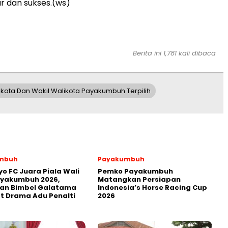
ar dan sukses.(ws)
Berita ini 1,781 kali dibaca
ikota Dan Wakil Walikota Payakumbuh Terpilih
mbuh
Payakumbuh
yo FC Juara Piala Wali
Pemko Payakumbuh
ayakumbuh 2026,
Matangkan Persiapan
kan Bimbel Galatama
Indonesia’s Horse Racing Cup
t Drama Adu Penalti
2026