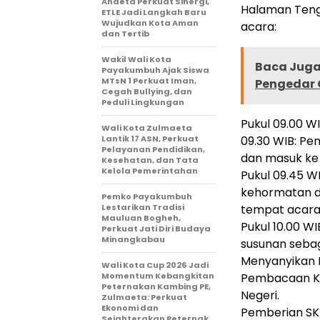
Andeta Perkuat Sinergi,
Halaman Tenga
ETLE Jadi Langkah Baru
Wujudkan Kota Aman
acara:
dan Tertib
Wakil Wali Kota
Baca Juga 
Payakumbuh Ajak Siswa
MTsN 1 Perkuat Iman,
Pengedar G
Cegah Bullying, dan
Peduli Lingkungan
Pukul 09.00 W
Wali Kota Zulmaeta
Lantik 17 ASN, Perkuat
09.30 WIB: Pe
Pelayanan Pendidikan,
dan masuk ke 
Kesehatan, dan Tata
Kelola Pemerintahan
Pukul 09.45 W
kehormatan d
Pemko Payakumbuh
Lestarikan Tradisi
tempat acara
Mauluan Bogheh,
Pukul 10.00 WI
Perkuat Jati Diri Budaya
Minangkabau
susunan sebag
Menyanyikan 
Wali Kota Cup 2026 Jadi
Momentum Kebangkitan
Pembacaan Ke
Peternakan Kambing PE,
Negeri.
Zulmaeta: Perkuat
Ekonomi dan
Pemberian SK
Sejahterakan Peternak