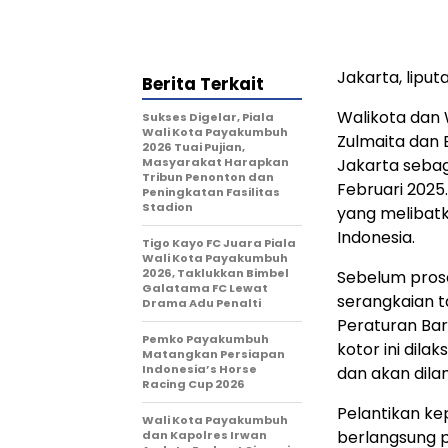
Jakarta, lipu
Berita Terkait
Walikota dan 
Sukses Digelar, Piala
Wali Kota Payakumbuh
Zulmaita dan 
2026 Tuai Pujian,
Masyarakat Harapkan
Jakarta sebag
Tribun Penonton dan
Februari 2025
Peningkatan Fasilitas
Stadion
yang melibatk
Indonesia.
Tigo Kayo FC Juara Piala
Wali Kota Payakumbuh
2026, Taklukkan Bimbel
Sebelum prose
Galatama FC Lewat
serangkaian t
Drama Adu Penalti
Peraturan Bari
Pemko Payakumbuh
kotor ini dila
Matangkan Persiapan
Indonesia’s Horse
dan akan dilan
Racing Cup 2026
Pelantikan ke
Wali Kota Payakumbuh
berlangsung pa
dan Kapolres Irwan