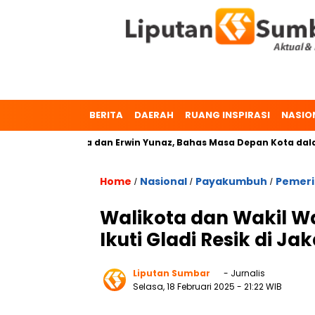
BERITA
DAERAH
RUANG INSPIRASI
NASIO
 Dr. Zulmaeta dan Erwin Yunaz, Bahas Masa Depan Kota dalam P
Home
Nasional
Payakumbuh
Pemeri
/
/
/
Walikota dan Wakil W
Ikuti Gladi Resik di Ja
Liputan Sumbar
- Jurnalis
Selasa, 18 Februari 2025
- 21:22 WIB