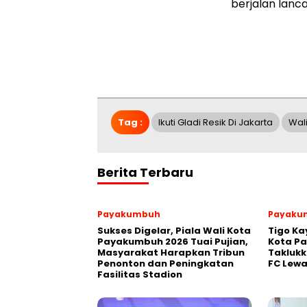
berjalan lanc
Tag :
Ikuti Gladi Resik Di Jakarta
Wal
Berita Terbaru
Payakumbuh
Payaku
Sukses Digelar, Piala Wali Kota
Tigo Ka
Payakumbuh 2026 Tuai Pujian,
Kota P
Masyarakat Harapkan Tribun
Takluk
Penonton dan Peningkatan
FC Lewa
Fasilitas Stadion