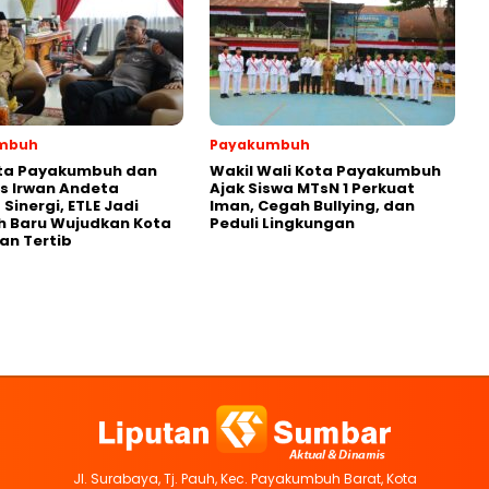
mbuh
Payakumbuh
ota Payakumbuh dan
Wakil Wali Kota Payakumbuh
s Irwan Andeta
Ajak Siswa MTsN 1 Perkuat
Sinergi, ETLE Jadi
Iman, Cegah Bullying, dan
h Baru Wujudkan Kota
Peduli Lingkungan
an Tertib
Jl. Surabaya, Tj. Pauh, Kec. Payakumbuh Barat, Kota