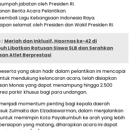
umpah jabatan oleh Presiden RI.
an Berita Acara Pelantikan.
kembali Lagu Kebangsaan Indonesia Raya.
pan selamat oleh Presiden dan Wakil Presiden RI.
:
Meriah dan Inklusif, Haornas ke-42 di
h Libatkan Ratusan Siswa SLB dan Serahkan
an Atlet Berprestasi
peserta yang akan hadir dalam pelantikan ini mencapai
Untuk mendukung kelancaran acara, telah disiapkan
asan Monas yang dapat menampung hingga 2.500
area parkir khusus bagi para undangan.
i menjadi momentum penting bagi kepala daerah
masuk Zulmaita dan Elzadaswarman, dalam menjalankan
untuk memimpin Kota Payakumbuh ke arah yang lebih
persiapan yang matang, diharapkan acara ini dapat