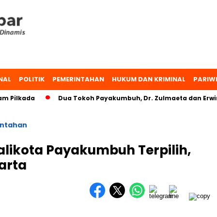
NAL
POLITIK
PEMERINTAHAN
HUKUM DAN KRIMINAL
PARIW
ilkada
Dua Tokoh Payakumbuh, Dr. Zulmaeta dan Erwin Yu
ntahan
alikota Payakumbuh Terpilih,
karta