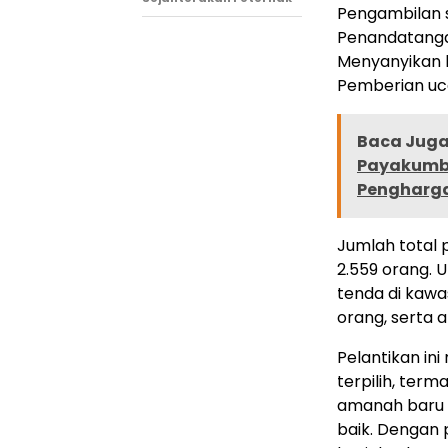
Pengambilan s
Penandatangan
Menyanyikan 
Pemberian uca
Baca Juga 
Payakumbu
Pengharga
Jumlah total 
2.559 orang. 
tenda di kaw
orang, serta 
Pelantikan in
terpilih, ter
amanah baru 
baik. Dengan 