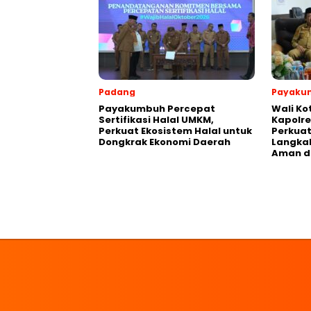
Padang
Payaku
Payakumbuh Percepat
Wali K
Sertifikasi Halal UMKM,
Kapolre
Perkuat Ekosistem Halal untuk
Perkuat 
Dongkrak Ekonomi Daerah
Langka
Aman d