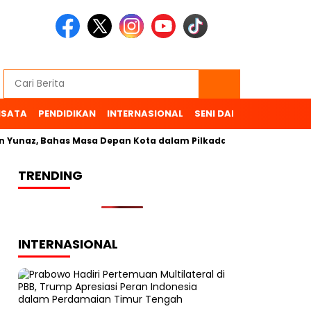
ISATA
PENDIDIKAN
INTERNASIONAL
SENI DAN BUDAYA
OL
naz, Bahas Masa Depan Kota dalam Pilkada
TRENDING
INTERNASIONAL