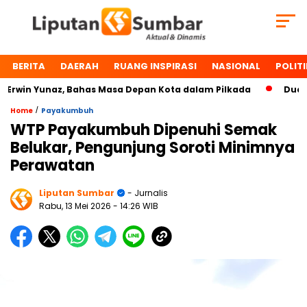
BERITA
DAERAH
RUANG INSPIRASI
NASIONAL
POLITI
win Yunaz, Bahas Masa Depan Kota dalam Pilkada
Dua Tok
/
Home
Payakumbuh
WTP Payakumbuh Dipenuhi Semak
Belukar, Pengunjung Soroti Minimnya
Perawatan
Liputan Sumbar
- Jurnalis
Rabu, 13 Mei 2026
- 14:26 WIB