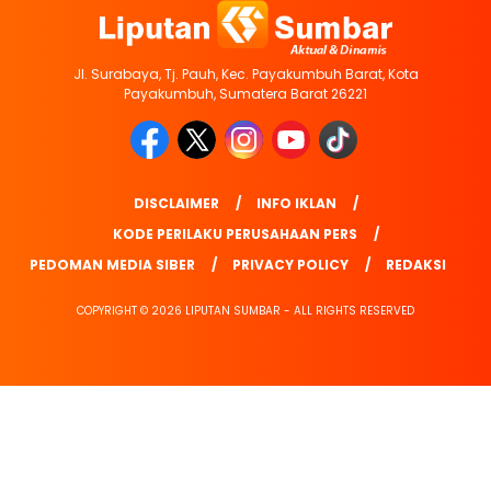
Jl. Surabaya, Tj. Pauh, Kec. Payakumbuh Barat, Kota
Payakumbuh, Sumatera Barat 26221
DISCLAIMER
INFO IKLAN
KODE PERILAKU PERUSAHAAN PERS
PEDOMAN MEDIA SIBER
PRIVACY POLICY
REDAKSI
COPYRIGHT © 2026 LIPUTAN SUMBAR - ALL RIGHTS RESERVED