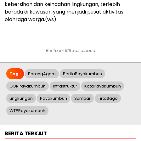
kebersihan dan keindahan lingkungan, terlebih
berada di kawasan yang menjadi pusat aktivitas
olahraga warga.(ws)
Berita ini 186 kali dibaca
Tag :
BarangAgam
BeritaPayakumbuh
GORPayakumbuh
Infrastruktur
KotaPayakumbuh
Lingkungan
Payakumbuh
Sumbar
TirtaSago
WTPPayakumbuh
BERITA TERKAIT