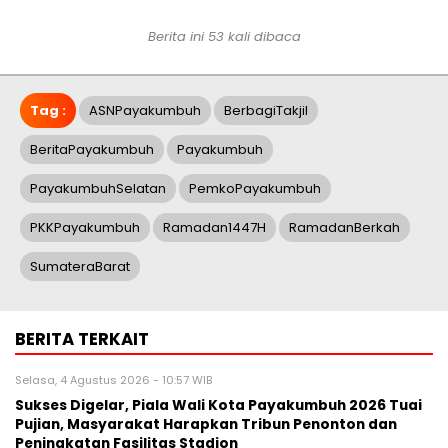
Berita ini 53 kali dibaca
Tag :
ASNPayakumbuh
BerbagiTakjil
BeritaPayakumbuh
Payakumbuh
PayakumbuhSelatan
PemkoPayakumbuh
PKKPayakumbuh
Ramadan1447H
RamadanBerkah
SumateraBarat
BERITA TERKAIT
Selasa, 4 Agustus 2026 - 10:57 WIB
Sukses Digelar, Piala Wali Kota Payakumbuh 2026 Tuai
Pujian, Masyarakat Harapkan Tribun Penonton dan
Peningkatan Fasilitas Stadion