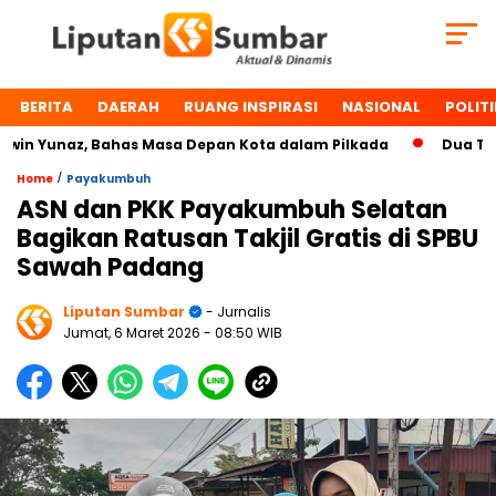
BERITA
DAERAH
RUANG INSPIRASI
NASIONAL
POLITI
 Yunaz, Bahas Masa Depan Kota dalam Pilkada
Dua Tokoh 
/
Home
Payakumbuh
ASN dan PKK Payakumbuh Selatan
Bagikan Ratusan Takjil Gratis di SPBU
Sawah Padang
Liputan Sumbar
- Jurnalis
Jumat, 6 Maret 2026
- 08:50 WIB