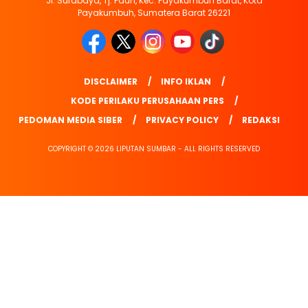
Jl. Surabaya, Tj. Pauh, Kec. Payakumbuh Barat, Kota
Payakumbuh, Sumatera Barat 26221
DISCLAIMER
INFO IKLAN
KODE PERILAKU PERUSAHAAN PERS
PEDOMAN MEDIA SIBER
PRIVACY POLICY
REDAKSI
COPYRIGHT © 2026 LIPUTAN SUMBAR - ALL RIGHTS RESERVED