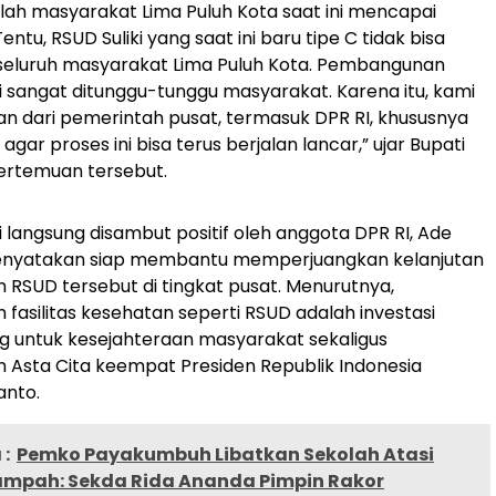
umlah masyarakat Lima Puluh Kota saat ini mencapai
Tentu, RSUD Suliki yang saat ini baru tipe C tidak bisa
luruh masyarakat Lima Puluh Kota. Pembangunan
ni sangat ditunggu-tunggu masyarakat. Karena itu, kami
n dari pemerintah pusat, termasuk DPR RI, khususnya
 agar proses ini bisa terus berjalan lancar,” ujar Bupati
ertemuan tersebut.
i langsung disambut positif oleh anggota DPR RI, Ade
enyatakan siap membantu memperjuangkan kelanjutan
SUD tersebut di tingkat pusat. Menurutnya,
asilitas kesehatan seperti RSUD adalah investasi
g untuk kesejahteraan masyarakat sekaligus
Asta Cita keempat Presiden Republik Indonesia
anto.
:
Pemko Payakumbuh Libatkan Sekolah Atasi
ampah: Sekda Rida Ananda Pimpin Rakor