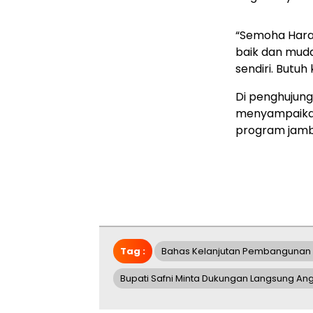
“Semoha Hara
baik dan muda
sendiri. Butuh
Di penghujung
menyampaikan
program jamba
Tag :
Bahas Kelanjutan Pembangunan R
Bupati Safni Minta Dukungan Langsung An