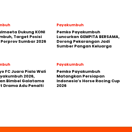
mbuh
Payakumbuh
ulmaeta Dukung KONI
Pemko Payakumbuh
buh, Target Posisi
Luncurkan GEMPITA BERSAMA,
 Porprov Sumbar 2026
Dorong Pekarangan Jadi
Sumber Pangan Keluarga
mbuh
Payakumbuh
yo FC Juara Piala Wali
Pemko Payakumbuh
ayakumbuh 2026,
Matangkan Persiapan
kan Bimbel Galatama
Indonesia’s Horse Racing Cup
t Drama Adu Penalti
2026