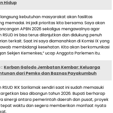
n Hidup
 langsung kebutuhan masyarakat akan fasilitas
g memadai. Ini jadi prioritas kita bersama. Saya akan
rancangan APBN 2026 sekaligus mengawalnya agar
SUD ini bisa terus dilanjutkan dan didukung penuh
an terkait. Saat ini saya diamanahkan di Komisi IX yang
jawab membidangi kesehatan. Kita akan berkomunikasi
an Sekjen Kemenkes,” ucap Anggota Parlemen itu.
:
Korban Galodo Jembatan Kembar: Keluarga
ntunan dari Pemko dan Baznas Payakumbuh
SUD IKK Sarilamak sendiri saat ini sudah memasuki
itargetkan bisa dibangun tahun 2026. Bupati berharap
 sinergi antara pemerintah daerah dan pusat, proyek
sai tepat waktu dan segera memberikan manfaat nyata
kat.