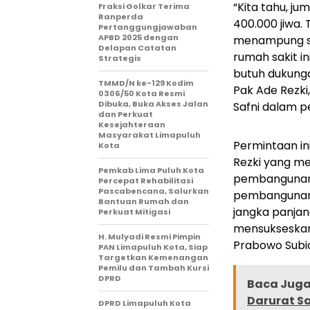
“Kita tahu, j
Fraksi Golkar Terima
Ranperda
400.000 jiwa. 
Pertanggungjawaban
APBD 2025 dengan
menampung se
Delapan Catatan
rumah sakit i
Strategis
butuh dukunga
TMMD/N ke-129 Kodim
Pak Ade Rezki,
0306/50 Kota Resmi
Dibuka, Buka Akses Jalan
Safni dalam p
dan Perkuat
Kesejahteraan
Masyarakat Limapuluh
Permintaan in
Kota
Rezki yang m
Pemkab Lima Puluh Kota
pembangunan R
Percepat Rehabilitasi
Pascabencana, Salurkan
pembangunan f
Bantuan Rumah dan
jangka panjan
Perkuat Mitigasi
mensukseskan 
H. Mulyadi Resmi Pimpin
Prabowo Subi
PAN Limapuluh Kota, Siap
Targetkan Kemenangan
Pemilu dan Tambah Kursi
DPRD
Baca Juga 
Darurat S
DPRD Limapuluh Kota