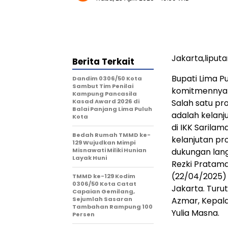
Jakarta,lipu
Berita Terkait
Bupati Lima P
Dandim 0306/50 Kota
Sambut Tim Penilai
komitmennya 
Kampung Pancasila
Kasad Award 2026 di
Salah satu pr
Balai Panjang Lima Puluh
adalah kelan
Kota
di IKK Sarila
Bedah Rumah TMMD ke-
kelanjutan pr
129 Wujudkan Mimpi
Misnawati Miliki Hunian
dukungan lang
Layak Huni
Rezki Pratama
(22/04/2025) 
TMMD ke-129 Kodim
0306/50 Kota Catat
Jakarta. Turu
Capaian Gemilang,
Sejumlah Sasaran
Azmar, Kepala
Tambahan Rampung 100
Yulia Masna.
Persen