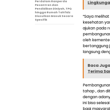
Perdalam Ranperda
Lingkunga
Pesantren dan
Pendidikan Diniyah, TPQ
hingga Rumah Tahfidz
“Saya melihat
Diusulkan Masuk Secara
Spesifik
kesehatan yan
ajukan pada 
pembangunan R
oleh kementeri
bertanggung 
langsung deng
Baca Juga 
Terima Sa
Pembangunan R
tahap , dan d
dengan adanya
ini bisa sele
bagi masyara