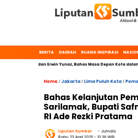
BERITA
DAERAH
RUANG INSPIRASI
NASIO
Dr. Zulmaeta dan Erwin Yunaz, Bahas Masa Depan Kota dalam P
Home
Jakarta
Lima Puluh Kota
Peme
/
/
/
Bahas Kelanjutan Pem
Sarilamak, Bupati Sa
RI Ade Rezki Pratama
Liputan Sumbar
- Jurnalis
Rabu, 23 April 2025
- 10:36 WIB