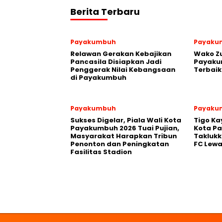
Berita Terbaru
Payakumbuh
Payaku
Relawan Gerakan Kebajikan
Wako Z
Pancasila Disiapkan Jadi
Payakum
Penggerak Nilai Kebangsaan
Terbaik
di Payakumbuh
Payakumbuh
Payaku
Sukses Digelar, Piala Wali Kota
Tigo Ka
Payakumbuh 2026 Tuai Pujian,
Kota P
Masyarakat Harapkan Tribun
Takluk
Penonton dan Peningkatan
FC Lewa
Fasilitas Stadion