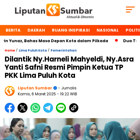
BERITA
DAERAH
RUANG INSPIRASI
NASIONAL
POLITI
unaz, Bahas Masa Depan Kota dalam Pilkada
Dua Tokoh Pa
/
/
Home
Lima Puluh Kota
Pemerintahan
Dilantik Ny.Harneli Mahyeldi, Ny.Asra
Yanti Safni Resmi Pimpin Ketua TP
PKK Lima Puluh Kota
Liputan Sumbar
- Jurnalis
Kamis, 6 Maret 2025
- 19:22 WIB