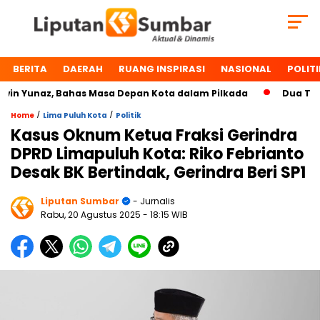
BERITA
DAERAH
RUANG INSPIRASI
NASIONAL
POLITI
 Yunaz, Bahas Masa Depan Kota dalam Pilkada
Dua Tokoh 
/
/
Home
Lima Puluh Kota
Politik
Kasus Oknum Ketua Fraksi Gerindra
DPRD Limapuluh Kota: Riko Febrianto
Desak BK Bertindak, Gerindra Beri SP1
Liputan Sumbar
- Jurnalis
Rabu, 20 Agustus 2025
- 18:15 WIB