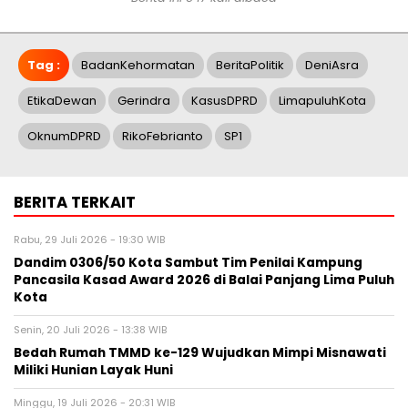
Tag :
BadanKehormatan
BeritaPolitik
DeniAsra
EtikaDewan
Gerindra
KasusDPRD
LimapuluhKota
OknumDPRD
RikoFebrianto
SP1
BERITA TERKAIT
Rabu, 29 Juli 2026 - 19:30 WIB
Dandim 0306/50 Kota Sambut Tim Penilai Kampung
Pancasila Kasad Award 2026 di Balai Panjang Lima Puluh
Kota
Senin, 20 Juli 2026 - 13:38 WIB
Bedah Rumah TMMD ke-129 Wujudkan Mimpi Misnawati
Miliki Hunian Layak Huni
Minggu, 19 Juli 2026 - 20:31 WIB