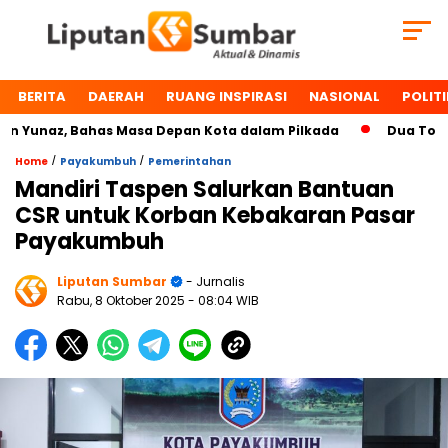
BERITA
DAERAH
RUANG INSPIRASI
NASIONAL
POLITI
Yunaz, Bahas Masa Depan Kota dalam Pilkada
Dua Tokoh P
/
/
Home
Payakumbuh
Pemerintahan
Mandiri Taspen Salurkan Bantuan
CSR untuk Korban Kebakaran Pasar
Payakumbuh
Liputan Sumbar
- Jurnalis
Rabu, 8 Oktober 2025
- 08:04 WIB