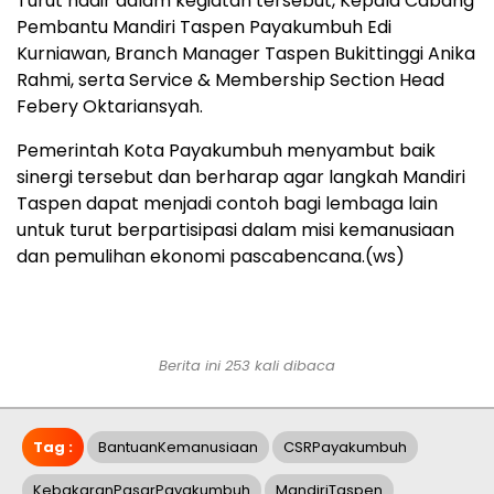
Turut hadir dalam kegiatan tersebut, Kepala Cabang
Pembantu Mandiri Taspen Payakumbuh Edi
Kurniawan, Branch Manager Taspen Bukittinggi Anika
Rahmi, serta Service & Membership Section Head
Febery Oktariansyah.
Pemerintah Kota Payakumbuh menyambut baik
sinergi tersebut dan berharap agar langkah Mandiri
Taspen dapat menjadi contoh bagi lembaga lain
untuk turut berpartisipasi dalam misi kemanusiaan
dan pemulihan ekonomi pascabencana.(ws)
Berita ini 253 kali dibaca
Tag :
BantuanKemanusiaan
CSRPayakumbuh
KebakaranPasarPayakumbuh
MandiriTaspen