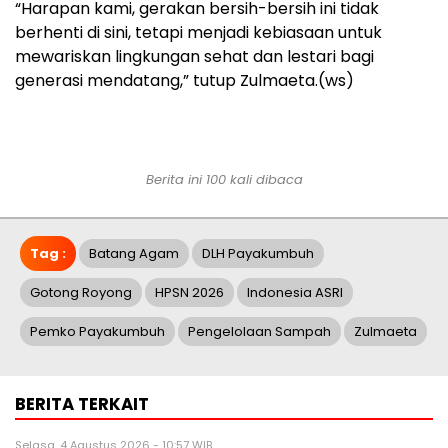
“Harapan kami, gerakan bersih-bersih ini tidak
berhenti di sini, tetapi menjadi kebiasaan untuk
mewariskan lingkungan sehat dan lestari bagi
generasi mendatang,” tutup Zulmaeta.(ws)
Berita ini 100 kali dibaca
Tag :
Batang Agam
DLH Payakumbuh
Gotong Royong
HPSN 2026
Indonesia ASRI
Pemko Payakumbuh
Pengelolaan Sampah
Zulmaeta
BERITA TERKAIT
Selasa, 4 Agustus 2026 - 10:57 WIB