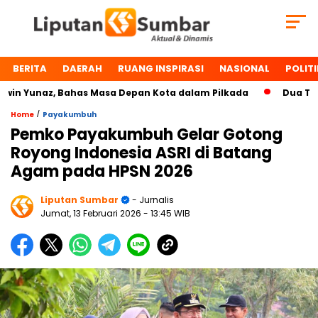
BERITA
DAERAH
RUANG INSPIRASI
NASIONAL
POLITI
 Yunaz, Bahas Masa Depan Kota dalam Pilkada
Dua Tokoh 
/
Home
Payakumbuh
Pemko Payakumbuh Gelar Gotong
Royong Indonesia ASRI di Batang
Agam pada HPSN 2026
Liputan Sumbar
- Jurnalis
Jumat, 13 Februari 2026
- 13:45 WIB