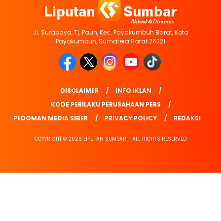
Jl. Surabaya, Tj. Pauh, Kec. Payakumbuh Barat, Kota
Payakumbuh, Sumatera Barat 26221
DISCLAIMER
INFO IKLAN
KODE PERILAKU PERUSAHAAN PERS
PEDOMAN MEDIA SIBER
PRIVACY POLICY
REDAKSI
COPYRIGHT © 2026 LIPUTAN SUMBAR - ALL RIGHTS RESERVED