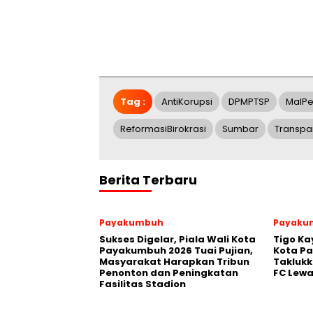
Tag :
AntiKorupsi
DPMPTSP
MalPe
ReformasiBirokrasi
Sumbar
Transpa
Berita Terbaru
Payakumbuh
Payaku
Sukses Digelar, Piala Wali Kota
Tigo Ka
Payakumbuh 2026 Tuai Pujian,
Kota P
Masyarakat Harapkan Tribun
Takluk
Penonton dan Peningkatan
FC Lewa
Fasilitas Stadion