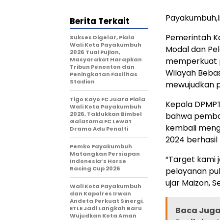
Payakumbuh,
Berita Terkait
Pemerintah K
Sukses Digelar, Piala
Wali Kota Payakumbuh
Modal dan Pel
2026 Tuai Pujian,
Masyarakat Harapkan
memperkuat p
Tribun Penonton dan
Wilayah Bebas
Peningkatan Fasilitas
Stadion
mewujudkan pe
Tigo Kayo FC Juara Piala
Kepala DPMPT
Wali Kota Payakumbuh
2026, Taklukkan Bimbel
bahwa pembang
Galatama FC Lewat
kembali meng
Drama Adu Penalti
2024 berhasil
Pemko Payakumbuh
Matangkan Persiapan
“Target kami 
Indonesia’s Horse
Racing Cup 2026
pelayanan pub
ujar Maizon, S
Wali Kota Payakumbuh
dan Kapolres Irwan
Andeta Perkuat Sinergi,
ETLE Jadi Langkah Baru
Baca Juga 
Wujudkan Kota Aman