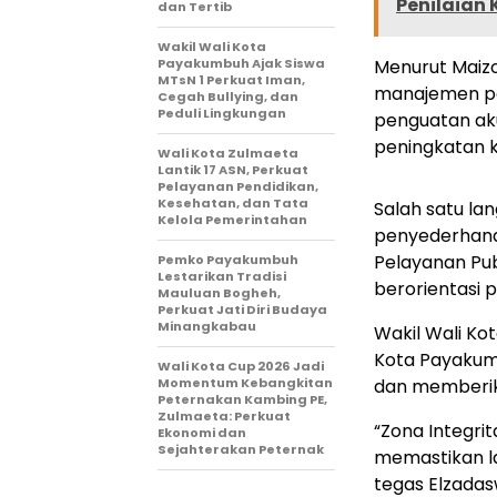
Penilaian
dan Tertib
Wakil Wali Kota
Payakumbuh Ajak Siswa
Menurut Maizo
MTsN 1 Perkuat Iman,
manajemen pe
Cegah Bullying, dan
Peduli Lingkungan
penguatan aku
peningkatan k
Wali Kota Zulmaeta
Lantik 17 ASN, Perkuat
Pelayanan Pendidikan,
Kesehatan, dan Tata
Salah satu la
Kelola Pemerintahan
penyederhanaa
Pelayanan Publ
Pemko Payakumbuh
Lestarikan Tradisi
berorientasi
Mauluan Bogheh,
Perkuat Jati Diri Budaya
Minangkabau
Wakil Wali K
Kota Payakumb
Wali Kota Cup 2026 Jadi
Momentum Kebangkitan
dan memberik
Peternakan Kambing PE,
Zulmaeta: Perkuat
“Zona Integri
Ekonomi dan
Sejahterakan Peternak
memastikan la
tegas Elzada