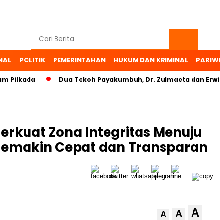
NAL
POLITIK
PEMERINTAHAN
HUKUM DAN KRIMINAL
PARIW
ilkada
Dua Tokoh Payakumbuh, Dr. Zulmaeta dan Erwin Yu
kuat Zona Integritas Menuju
Semakin Cepat dan Transparan
A
A
A