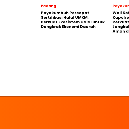
Padang
Payaku
Payakumbuh Percepat
Wali K
Sertifikasi Halal UMKM,
Kapolre
Perkuat Ekosistem Halal untuk
Perkuat 
Dongkrak Ekonomi Daerah
Langka
Aman d