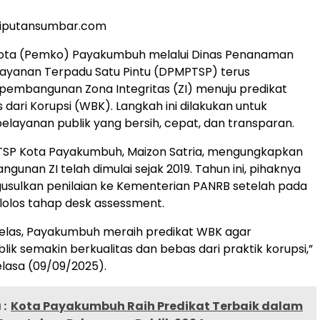
liputansumbar.com
ota (Pemko) Payakumbuh melalui Dinas Penanaman
ayanan Terpadu Satu Pintu (DPMPTSP) terus
embangunan Zona Integritas (ZI) menuju predikat
 dari Korupsi (WBK). Langkah ini dilakukan untuk
layanan publik yang bersih, cepat, dan transparan.
SP Kota Payakumbuh, Maizon Satria, mengungkapkan
unan ZI telah dimulai sejak 2019. Tahun ini, pihaknya
usulkan penilaian ke Kementerian PANRB setelah pada
 lolos tahap desk assessment.
jelas, Payakumbuh meraih predikat WBK agar
lik semakin berkualitas dan bebas dari praktik korupsi,”
elasa (09/09/2025).
:
Kota Payakumbuh Raih Predikat Terbaik dalam