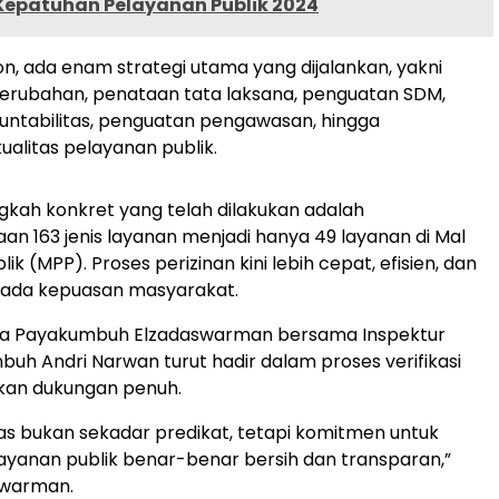
 Kepatuhan Pelayanan Publik 2024
n, ada enam strategi utama yang dijalankan, yakni
rubahan, penataan tata laksana, penguatan SDM,
ntabilitas, penguatan pengawasan, hingga
ualitas pelayanan publik.
ngkah konkret yang telah dilakukan adalah
n 163 jenis layanan menjadi hanya 49 layanan di Mal
ik (MPP). Proses perizinan kini lebih cepat, efisien, dan
 pada kepuasan masyarakat.
ota Payakumbuh Elzadaswarman bersama Inspektur
uh Andri Narwan turut hadir dalam proses verifikasi
an dukungan penuh.
tas bukan sekadar predikat, tetapi komitmen untuk
yanan publik benar-benar bersih dan transparan,”
swarman.