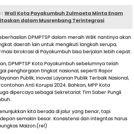
:
Wali Kota Payakumbuh Zulmaeta Minta Enam
oritaskan dalam Musrenbang Terintegrasi
keberhasilan DPMPTSP dalam meraih WBK nantinya akan
kat daerah lain untuk mengikuti langkah serupa,
rmasi birokrasi di Payakumbuh bisa berjalan lebih cepat.
tan, DPMPTSP Kota Payakumbuh sebelumnya telah
ai penghargaan tingkat nasional, seperti Rapor
ayanan Publik, Inovasi Layanan Publik Terbaik Nasional,
rcontohan Anti Korupsi 2024. Bahkan, MPP Kota
ga dipercaya sebagai Sekretariat Tim Saber Pungli
buh.
menunjukkan kita berada di jalur yang benar, tapi
depan semakin besar. Konsistensi dan integritas harus
 pungkas Maizon.(rel)