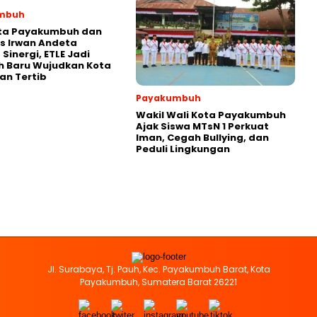
mbuh
ota Payakumbuh dan
s Irwan Andeta
Sinergi, ETLE Jadi
h Baru Wujudkan Kota
an Tertib
Payakumbuh
Wakil Wali Kota Payakumbuh
Ajak Siswa MTsN 1 Perkuat
Iman, Cegah Bullying, dan
Peduli Lingkungan
Jl. Surabaya, Tj. Pauh, Kec. Payakumbuh Barat, Kota
Payakumbuh, Sumatera Barat 26221