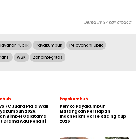
Berita ini 97 kali dibaca
layananPublik
Payakumbuh
PelayananPublik
ransi
WBK
ZonaIntegritas
mbuh
Payakumbuh
yo FC Juara Piala Wali
Pemko Payakumbuh
ayakumbuh 2026,
Matangkan Persiapan
kan Bimbel Galatama
Indonesia’s Horse Racing Cup
t Drama Adu Penalti
2026