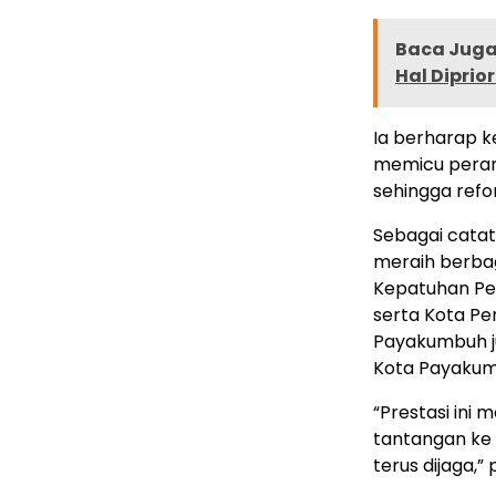
Baca Juga 
Hal Dipri
Ia berharap 
memicu perang
sehingga refo
Sebagai cata
meraih berbag
Kepatuhan Pel
serta Kota Pe
Payakumbuh ju
Kota Payakum
“Prestasi ini 
tantangan ke 
terus dijaga,”