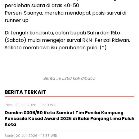
perolehan suara di atas 40-50
Persen. Sisanya, mereka mendapat posisi survai di
runner up.
Di tengah kondisi itu, calon bupati Safni dan Rito
(Sakato) mulai mengejar survai RKN-Ferizal Ridwan.
Sakato membawa isu perubahan pula. (*)
Berita ini 1,358 kali dibaca
BERITA TERKAIT
Rabu, 29 Juli 2026 - 19:30 WIB
Dandim 0306/50 Kota Sambut Tim Penilai Kampung
Pancasila Kasad Award 2026 di Balai Panjang Lima Puluh
Kota
Senin, 20 Juli 2026 - 13:38 WIB