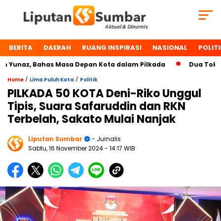
BERITA
DAERAH
RUANG INSPIRASI
NASIONAL
POLITI
unaz, Bahas Masa Depan Kota dalam Pilkada
Dua Tokoh Pa
/
/
Home
Lima Puluh Kota
Politik
PILKADA 50 KOTA Deni-Riko Unggul
Tipis, Suara Safaruddin dan RKN
Terbelah, Sakato Mulai Nanjak
Liputan Sumbar
- Jurnalis
Sabtu, 16 November 2024
- 14:17 WIB