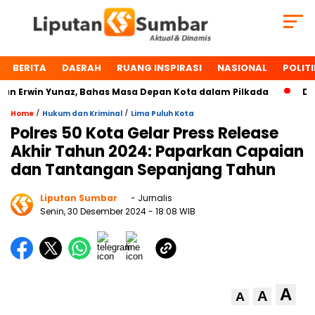
BERITA
DAERAH
RUANG INSPIRASI
NASIONAL
POLITI
 Erwin Yunaz, Bahas Masa Depan Kota dalam Pilkada
Dua 
/
/
Home
Hukum dan Kriminal
Lima Puluh Kota
Polres 50 Kota Gelar Press Release
Akhir Tahun 2024: Paparkan Capaian
dan Tantangan Sepanjang Tahun
Liputan Sumbar
- Jurnalis
Senin, 30 Desember 2024
- 18:08 WIB
A
A
A