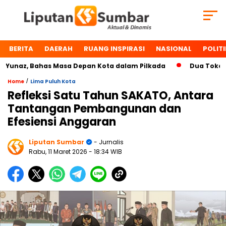
BERITA
DAERAH
RUANG INSPIRASI
NASIONAL
POLITI
az, Bahas Masa Depan Kota dalam Pilkada
Dua Tokoh Paya
/
Home
Lima Puluh Kota
Refleksi Satu Tahun SAKATO, Antara
Tantangan Pembangunan dan
Efesiensi Anggaran
Liputan Sumbar
- Jurnalis
Rabu, 11 Maret 2026
- 18:34 WIB