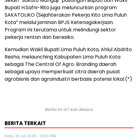
Selain “Sakato Mangaji” pasangan Bupati dan Wakil
Bupati H.Safni-Rito juga meluncurkan program
SAKATOLIKO (Sejahterakan Pekerja Kito Lima Puluh
Kota” melalui jaminan BPJS Ketenagakerjaan.
Program ini terutama untuk melindungi sektor
pekerja rentan dan beresiko.
Kemudian Wakil Bupati Lima Puluh Kota, Ahlul Abdrito
Resha, melaunching Kabupaten Lima Puluh Kota
sebagai The Central Of Agro. Branding daerah
sebagai upaya memperkuat citra daerah pusat
agrobisnis dan agroindustri berbasis potensi lokal.(*)
Berita ini 137 kali dibaca
BERITA TERKAIT
Rabu, 29 Juli 2026 - 19:30 WIB