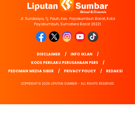
Jl. Surabaya, Tj. Pauh, Kec. Payakumbuh Barat, Kota
Payakumbuh, Sumatera Barat 26221
DISCLAIMER
INFO IKLAN
KODE PERILAKU PERUSAHAAN PERS
PEDOMAN MEDIA SIBER
PRIVACY POLICY
REDAKSI
COPYRIGHT © 2026 LIPUTAN SUMBAR - ALL RIGHTS RESERVED