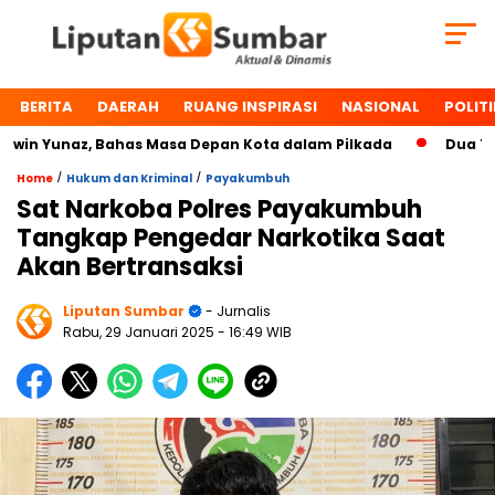
BERITA
DAERAH
RUANG INSPIRASI
NASIONAL
POLITI
 Yunaz, Bahas Masa Depan Kota dalam Pilkada
Dua Tokoh 
/
/
Home
Hukum dan Kriminal
Payakumbuh
Sat Narkoba Polres Payakumbuh
Tangkap Pengedar Narkotika Saat
Akan Bertransaksi
Liputan Sumbar
- Jurnalis
Rabu, 29 Januari 2025
- 16:49 WIB