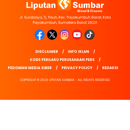
Jl. Surabaya, Tj. Pauh, Kec. Payakumbuh Barat, Kota
Payakumbuh, Sumatera Barat 26221
DISCLAIMER
INFO IKLAN
KODE PERILAKU PERUSAHAAN PERS
PEDOMAN MEDIA SIBER
PRIVACY POLICY
REDAKSI
COPYRIGHT © 2026 LIPUTAN SUMBAR - ALL RIGHTS RESERVED