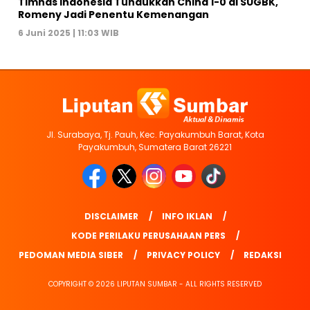
Timnas Indonesia Tundukkan China 1-0 di SUGBK,
Romeny Jadi Penentu Kemenangan
6 Juni 2025 | 11:03 WIB
Jl. Surabaya, Tj. Pauh, Kec. Payakumbuh Barat, Kota
Payakumbuh, Sumatera Barat 26221
DISCLAIMER
INFO IKLAN
KODE PERILAKU PERUSAHAAN PERS
PEDOMAN MEDIA SIBER
PRIVACY POLICY
REDAKSI
COPYRIGHT © 2026 LIPUTAN SUMBAR - ALL RIGHTS RESERVED