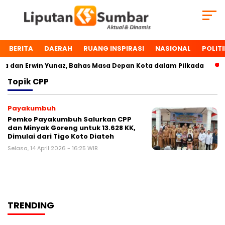
BERITA
DAERAH
RUANG INSPIRASI
NASIONAL
POLITI
 dan Erwin Yunaz, Bahas Masa Depan Kota dalam Pilkada
Topik
CPP
Payakumbuh
Pemko Payakumbuh Salurkan CPP
dan Minyak Goreng untuk 13.628 KK,
Dimulai dari Tigo Koto Diateh
Selasa, 14 April 2026 - 16:25 WIB
TRENDING