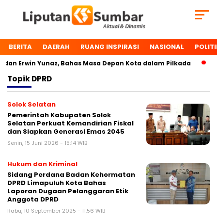
BERITA
DAERAH
RUANG INSPIRASI
NASIONAL
POLITI
an Erwin Yunaz, Bahas Masa Depan Kota dalam Pilkada
Du
Topik
DPRD
Solok Selatan
Pemerintah Kabupaten Solok
Selatan Perkuat Kemandirian Fiskal
dan Siapkan Generasi Emas 2045
Senin, 15 Juni 2026 - 15:14 WIB
Hukum dan Kriminal
Sidang Perdana Badan Kehormatan
DPRD Limapuluh Kota Bahas
Laporan Dugaan Pelanggaran Etik
Anggota DPRD
Rabu, 10 September 2025 - 11:56 WIB