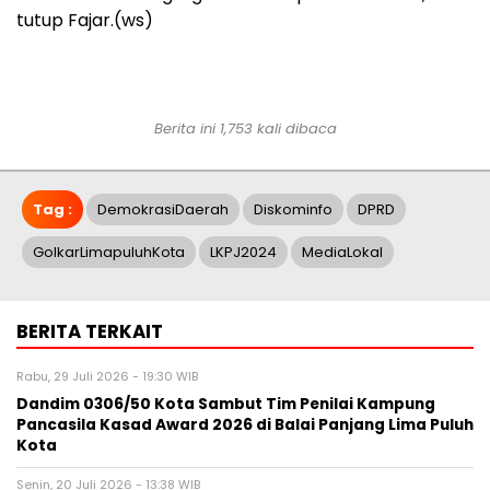
tutup Fajar.(ws)
Berita ini 1,753 kali dibaca
Tag :
DemokrasiDaerah
Diskominfo
DPRD
GolkarLimapuluhKota
LKPJ2024
MediaLokal
BERITA TERKAIT
Rabu, 29 Juli 2026 - 19:30 WIB
Dandim 0306/50 Kota Sambut Tim Penilai Kampung
Pancasila Kasad Award 2026 di Balai Panjang Lima Puluh
Kota
Senin, 20 Juli 2026 - 13:38 WIB