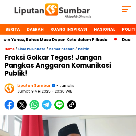
BERITA
DAERAH
RUANG INSPIRASI
NASIONAL
POLITI
n Yunaz, Bahas Masa Depan Kota dalam Pilkada
Dua Tokoh
/
/
/
Home
Lima Puluh Kota
Pemerintahan
Politik
Fraksi Golkar Tegas! Jangan
Pangkas Anggaran Komunikasi
Publik!
Liputan Sumbar
- Jurnalis
Jumat, 9 Mei 2025
- 20:30 WIB