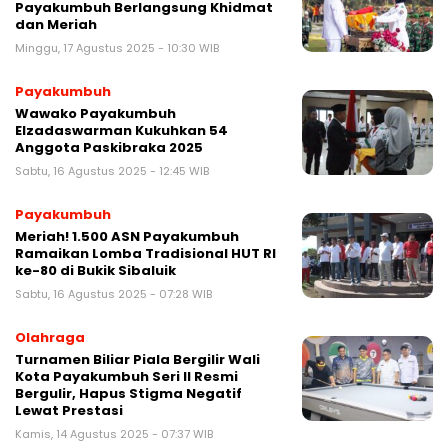
Payakumbuh Berlangsung Khidmat
dan Meriah
Minggu, 17 Agustus 2025 - 10:30 WIB
Payakumbuh
Wawako Payakumbuh
Elzadaswarman Kukuhkan 54
Anggota Paskibraka 2025
Sabtu, 16 Agustus 2025 - 12:45 WIB
Payakumbuh
Meriah! 1.500 ASN Payakumbuh
Ramaikan Lomba Tradisional HUT RI
ke-80 di Bukik Sibaluik
Sabtu, 16 Agustus 2025 - 07:28 WIB
Olahraga
Turnamen Biliar Piala Bergilir Wali
Kota Payakumbuh Seri II Resmi
Bergulir, Hapus Stigma Negatif
Lewat Prestasi
Kamis, 14 Agustus 2025 - 07:37 WIB