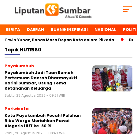
BERITA
DAERAH
RUANG INSPIRASI
NASIONAL
POLITI
Erwin Yunaz, Bahas Masa Depan Kota dalam Pilkada
Dua T
Topik
HUTRI80
Payakumbuh
Payakumbuh Jadi Tuan Rumah
Pertemuan Daerah Dharmayukti
Karini Sumbar, Usung Tema
Ketahanan Keluarga
Sabtu, 23 Agustus 2025 - 09:31 WIB
Pariwisata
Kota Payakumbuh Pecah! Puluhan
Ribu Warga Meriahkan Pawai
Alegoris HUT ke-80 RI
Rabu, 20 Agustus 2025 - 08:40 WIB